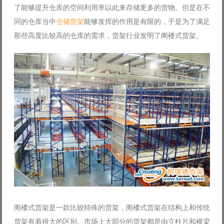
了能够提升仓库的空间利用率以此来存储更多的货物。但是在不
Log in with Facebook
同的仓库当中
仓储货架
能够发挥的作用是有限的，于是为了满足
Forgot your password?
Forgot your username?
那些高度比较高的仓库的需求，货架行业发明了阁楼式货架。
阁楼式货架是一款比较特殊的货架，阁楼式货架在结构上和传统
货架有着很大的区别。市场上大部分的货架都是由立柱片和横梁