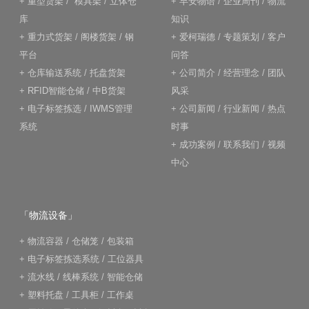
+
重型货架
/
模具架
/
立体仓
+
早安物语
/
企业周刊
/
物流
库
知识
+
重力式货架
/
阁楼货架
/
钢
+
爱柯瑞德
/
专题策划
/
客户
平台
问答
+
仓库输送系统
/
托盘货架
+
公司简介
/
经营理念
/
团队
+
RFID智能仓储
/
中B货架
风采
+
电子标签拣选
/
IWMS管理
+
公司新闻
/
行业新闻
/
热点
系统
时事
+
成功案例
/
联系我们
/
视频
中心
「物流设备」
+
物流容器
/
仓储笼
/
包装箱
+
电子标签拣选系统
/
工位器具
+
流水线
/
线棒系统
/
智能仓储
+
塑料托盘
/
工具柜
/
工作桌