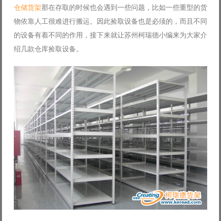
仓储货架
那在存取的时候也会遇到一些问题，比如一些重型的货
Log in with Facebook
物依靠人工很难进行搬运。因此捡取设备也是必须的，而且不同
Forgot your password?
Forgot your username?
的设备有着不同的作用，接下来就让苏州柯瑞德小编来为大家介
绍几款仓库捡取设备。