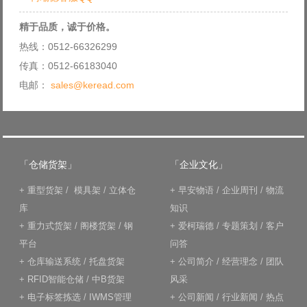
精于品质，诚于价格。
热线：0512-66326299
传真：0512-66183040
电邮：
sales@keread.com
「仓储货架」
「企业文化」
+
重型货架
/
模具架
/
立体仓
+
早安物语
/
企业周刊
/
物流
库
知识
+
重力式货架
/
阁楼货架
/
钢
+
爱柯瑞德
/
专题策划
/
客户
平台
问答
+
仓库输送系统
/
托盘货架
+
公司简介
/
经营理念
/
团队
+
RFID智能仓储
/
中B货架
风采
+
电子标签拣选
/
IWMS管理
+
公司新闻
/
行业新闻
/
热点