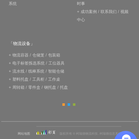
系统
时事
+
成功案例
/
联系我们
/
视频
中心
「物流设备」
+
物流容器
/
仓储笼
/
包装箱
+
电子标签拣选系统
/
工位器具
+
流水线
/
线棒系统
/
智能仓储
+
塑料托盘
/
工具柜
/
工作桌
+
周转箱
/
零件盒
/
钢托盘
/
托盘
网站地图
版权所有 © 柯瑞德物流科技, 柯瑞德信息系统