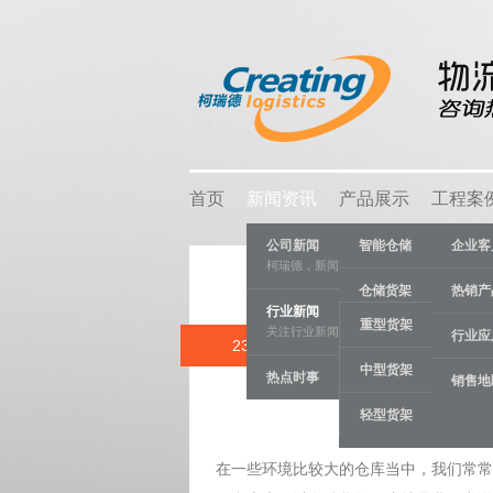
首页
新闻资讯
产品展示
工程案
公司新闻
智能仓储
企业客
柯瑞德，新闻资讯
仓储货架
热销产
行业新闻
重型货架
关注行业新闻，推动行业发展。
物流容器
行业应
23 SEP
阁楼式
中型货架
热点时事
车间设备
销售地
Category:
行
轻型货架
线棒系统
在一些环境比较大的仓库当中，我们常常