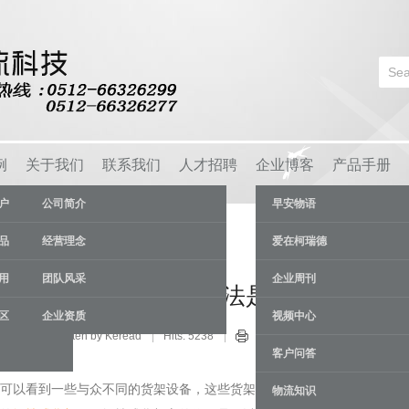
例
关于我们
联系我们
人才招聘
企业博客
产品手册
户
公司简介
早安物语
品
经营理念
爱在柯瑞德
用
团队风采
企业周刊
货架设备正确的使用方法是什么
区
企业资质
视频中心
业新闻
Written by Keread
Hits: 5238
23 Sep
客户问答
可以看到一些与众不同的货架设备，这些货架有很多个平台，并且在
物流知识