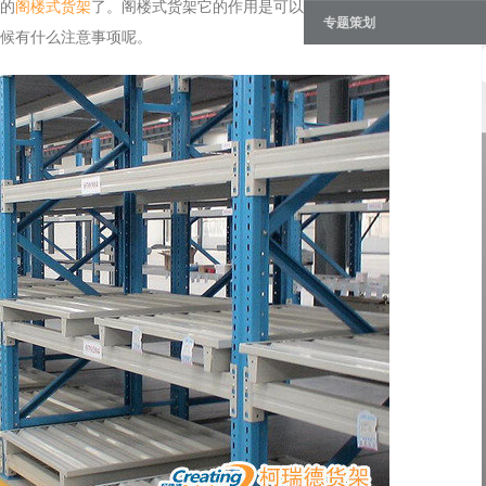
的
阁楼式货架
了。阁楼式货架它的作用是可以更有效的去利用平时用
专题策划
候有什么注意事项呢。