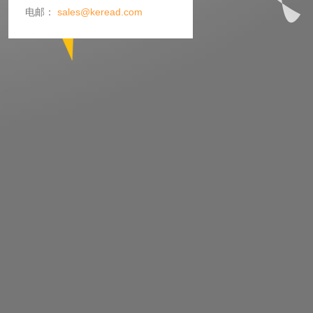
电邮：
sales@keread.com