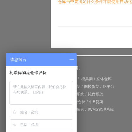
仓库当中要满足什么条件才能使用自动化
请您留言
「仓储货架」
柯瑞德物流仓储设备
+
重型货架
/
模具架
/
立体仓库
+
重力式货架
/
阁楼货架
/
钢平台
+
仓库输送系统
/
托盘货架
+
RFID智能仓储
/
中B货架
+
电子标签拣选
/
IWMS管理系统