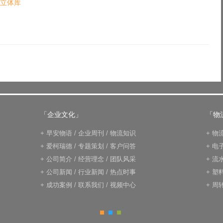
立体库
「企业文化」
「物
+
早安物语
/
企业周刊
/
物流知识
+
物
+
爱柯瑞德
/
专题策划
/
客户问答
+
电
+
公司简介
/
经营理念
/
团队风采
+
流
+
公司新闻
/
行业新闻
/
热点时事
+
塑
+
成功案例
/
联系我们
/
视频中心
+
周