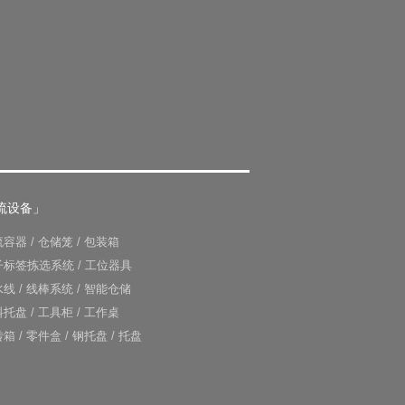
流设备」
流容器
/
仓储笼
/
包装箱
子标签拣选系统
/
工位器具
水线
/
线棒系统
/
智能仓储
料托盘
/
工具柜
/
工作桌
转箱
/
零件盒
/
钢托盘
/
托盘