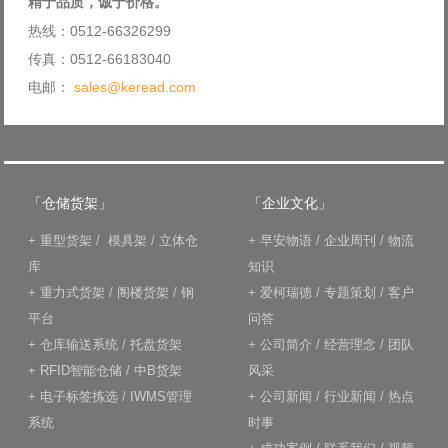
精于品质，诚于价格。
热线：0512-66326299
传真：0512-66183040
电邮：
sales@keread.com
「仓储货架」
「企业文化」
+
重型货架
/
模具架
/
立体仓
+
早安物语
/
企业周刊
/
物流
库
知识
+
重力式货架
/
阁楼货架
/
钢
+
爱柯瑞德
/
专题策划
/
客户
平台
问答
+
仓库输送系统
/
托盘货架
+
公司简介
/
经营理念
/
团队
+
RFID智能仓储
/
中B货架
风采
+
电子标签拣选
/
IWMS管理
+
公司新闻
/
行业新闻
/
热点
系统
时事