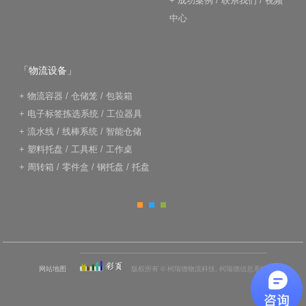
+
成功案例
/
联系我们
/
视频
中心
「物流设备」
+
物流容器
/
仓储笼
/
包装箱
+
电子标签拣选系统
/
工位器具
+
流水线
/
线棒系统
/
智能仓储
+
塑料托盘
/
工具柜
/
工作桌
+
周转箱
/
零件盒
/
钢托盘
/
托盘
网站地图
版权所有 © 柯瑞德物流科技, 柯瑞德信息系统