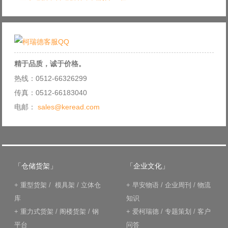
精于品质，诚于价格。
热线：0512-66326299
传真：0512-66183040
电邮：
sales@keread.com
「仓储货架」
「企业文化」
+
重型货架
/
模具架
/
立体仓
+
早安物语
/
企业周刊
/
物流
库
知识
+
重力式货架
/
阁楼货架
/
钢
+
爱柯瑞德
/
专题策划
/
客户
平台
问答