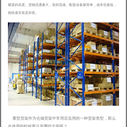
横梁的高度。
货物流通量大，装卸迅速。配套设备最简单，成本也最低，
Log in with Facebook
能快速安装及拆装。
Forgot your password?
Forgot your username?
重型货架作为仓储货架中常用且实用的一种货架类型，那么
在使用的时候要注意哪些方面呢？