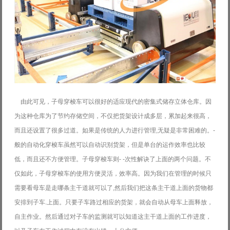
由此可见，子母穿梭车可以很好的适应现代的密集式储存立体仓库。因
为这种仓库为了节约
存储空间，不仅把货架设计成多层，累加起来很高，
而且还设置了很多过道。如果是传统的
人力进行管理,无疑是非常困难的。-
般的自动化穿梭车虽然可以自动识别货架，但是单台
的运作效率也比较
低，而且还不方便管理。子母穿梭车则- -次性解诀了上面的两个问题。
不
仅如此，子母穿梭车的使用方便灵活，效率高。因为我们在管理的时候只
需要看母车是走
哪条主干道就可以了,然后我们把这条主干道上面的货物都
安排到子车.上面。只要子车路过
相应的货架，就会自动从母车上面释放，
自主作业。然后通过对子车的监测就可以知道这
主干道上面的工作进度，