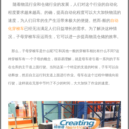
随着物流行业和仓储行业的发展，人们对这个行业的自动化
Log in with Facebook
程度要求越来越高。的确，提高自动化程度可以大大加快物流的
Forgot your password?
Forgot your username?
速度，为人们日常的生产生活带来极大的便捷。然而-般的
自动
化穿梭车
已经无法满足人们日益增长的需求。为了解决这种情
况，子母穿梭车应运而生，它可以进一步提高物流仓储的效率。
那么，子母穿梭车是什么呢?它和其他一般的穿梭车相比有什么不同?这
种穿梭车有一-个子母的概念，很容易理解，就是母车牵引着一系列的子车
在仓库的主干道上面行驶。当到达某一个特定的支道的时候，子车可以自
动释放，然后自主运行到支道上面进行作业。母车在这个过程中继续向前
行驶，这样就在无形中节约了不少的时间，大大加快了作业的速度。