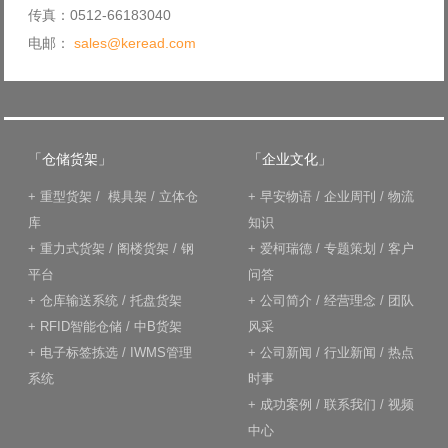
传真：0512-66183040
电邮：
sales@keread.com
「仓储货架」
「企业文化」
+
重型货架
/
模具架
/
立体仓
+
早安物语
/
企业周刊
/
物流
库
知识
+
重力式货架
/
阁楼货架
/
钢
+
爱柯瑞德
/
专题策划
/
客户
平台
问答
+
仓库输送系统
/
托盘货架
+
公司简介
/
经营理念
/
团队
+
RFID智能仓储
/
中B货架
风采
+
电子标签拣选
/
IWMS管理
+
公司新闻
/
行业新闻
/
热点
系统
时事
+
成功案例
/
联系我们
/
视频
中心