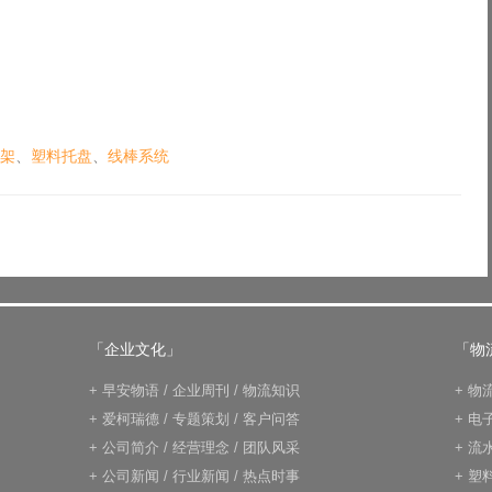
架
、
塑料托盘
、
线棒系统
「企业文化」
「物
+
早安物语
/
企业周刊
/
物流知识
+
物
+
爱柯瑞德
/
专题策划
/
客户问答
+
电
+
公司简介
/
经营理念
/
团队风采
+
流
+
公司新闻
/
行业新闻
/
热点时事
+
塑