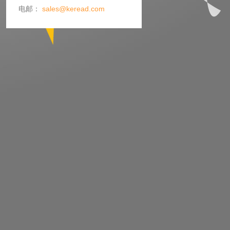
电邮：
sales@keread.com