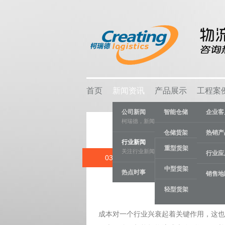
首页
新闻资讯
产品展示
工程案
公司新闻
智能仓储
企业客
柯瑞德，新闻资讯
仓储货架
热销产
行业新闻
重型货架
关注行业新闻，推动行业发展。
物流容器
行业应
03 DEC
浅
中型货架
热点时事
车间设备
销售地
Category:
行
轻型货架
线棒系统
成本对一个行业兴衰起着关键作用，这也