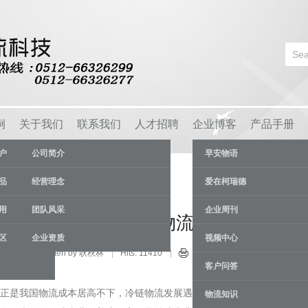
例
关于我们
联系我们
人才招聘
企业博客
产品手册
户
公司简介
早安物语
品
经营理念
爱在柯瑞德
用
团队风采
企业周刊
谈日本的低成本冷链物流
区
企业资质
视频中心
业新闻
Written by 耿秋林
Hits: 11410
03 Dec
客户问答
正是我国物流成本居高不下，冷链物流发展遇阻的主要原因。但纵观
物流知识