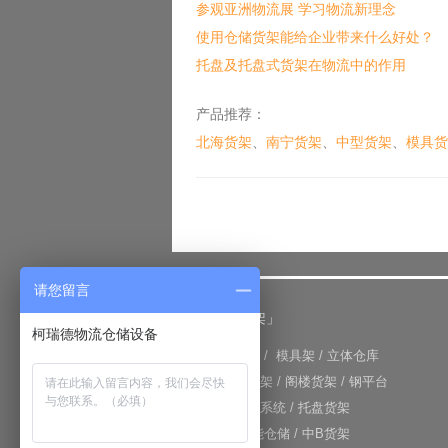
参观亚洲物流展 学习物流新理念
使用仓储货架能给企业带来什么好处？
托盘及托盘式货架在物流中的作用
产品推荐：
北海货架
、
南宁货架
、
中型货架
、
模具货
请您留言
「仓储货架」
柯瑞德物流仓储设备
+
重型货架
/
模具架
/
立体仓库
+
重力式货架
/
阁楼货架
/
钢平台
+
仓库输送系统
/
托盘货架
+
RFID智能仓储
/
中B货架