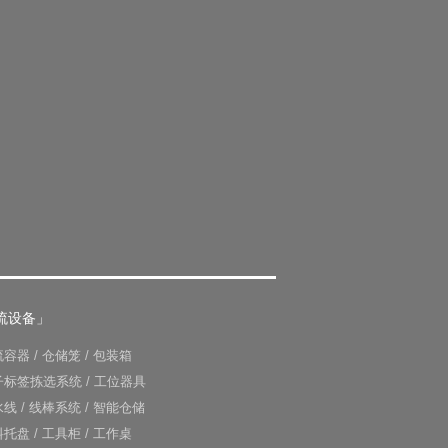
流设备」
流容器
/
仓储笼
/
包装箱
子标签拣选系统
/
工位器具
水线
/
线棒系统
/
智能仓储
料托盘
/
工具柜
/
工作桌