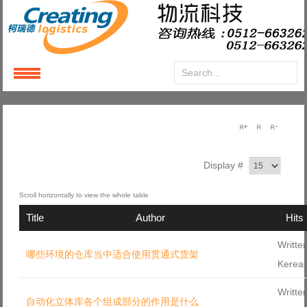
Login
or
Register
User Name
Display #
Password
Title
Author
Hits
Remember Me
Writte
哪些环境的仓库当中适合使用贯通式货架
Kerea
Writte
自动化立体库各个组成部分的作用是什么