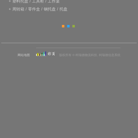
+
塑料托盘
/
工具柜
/
工作桌
+
周转箱
/
零件盒
/
钢托盘
/
托盘
网站地图
版权所有 © 柯瑞德物流科技, 柯瑞德信息系统