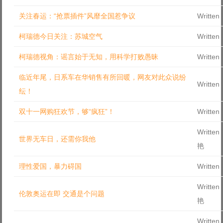
Log in with Facebook
关注春运：“抢票插件”风靡全国惹争议
Written
Forgot your password?
Forgot your username?
柯瑞德今日关注：苏城空气
Written
柯瑞德视角：谣言始于无知，用科学打败愚昧
Written
临近年尾，日系车在华销售有所回暖，网友对此众说纷
Written
纭！
双十一网购狂欢节，够“疯狂”！
Written
Written
世界无车日，还需你我他
艳
理性爱国，暴力碍国
Written
Written
伦敦奥运在即 交通是个问题
艳
Written