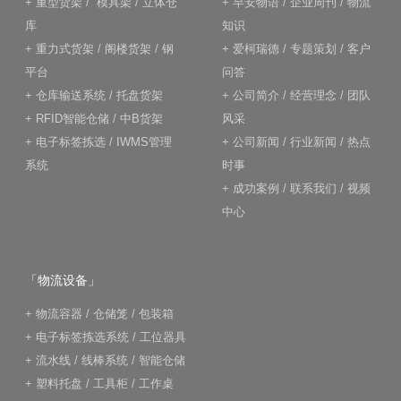
+
重型货架
/
模具架
/
立体仓
+
早安物语
/
企业周刊
/
物流
库
知识
+
重力式货架
/
阁楼货架
/
钢
+
爱柯瑞德
/
专题策划
/
客户
平台
问答
+
仓库输送系统
/
托盘货架
+
公司简介
/
经营理念
/
团队
+
RFID智能仓储
/
中B货架
风采
+
电子标签拣选
/
IWMS管理
+
公司新闻
/
行业新闻
/
热点
系统
时事
+
成功案例
/
联系我们
/
视频
中心
「物流设备」
+
物流容器
/
仓储笼
/
包装箱
+
电子标签拣选系统
/
工位器具
+
流水线
/
线棒系统
/
智能仓储
+
塑料托盘
/
工具柜
/
工作桌