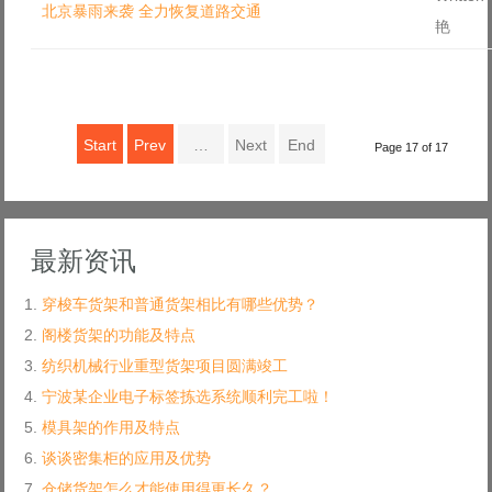
北京暴雨来袭 全力恢复道路交通
艳
Start
Prev
…
Next
End
Page 17 of 17
最新资讯
穿梭车货架和普通货架相比有哪些优势？
阁楼货架的功能及特点
纺织机械行业重型货架项目圆满竣工
宁波某企业电子标签拣选系统顺利完工啦！
模具架的作用及特点
谈谈密集柜的应用及优势
仓储货架怎么才能使用得更长久？