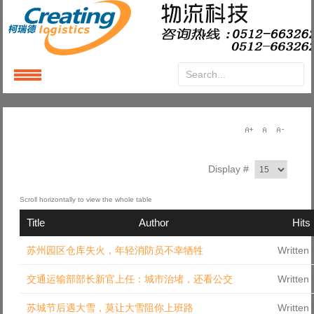
Login
or
Register
User Name
Display #
Password
Title
Author
Hits
Remember Me
苏州园区仓库失火，年轻消防员不幸牺牲
Written
交通运输部部长新官上任：城市治堵，还看公交
Written
苏城节后遇大雪，莫让大雪阻你上班路
Written