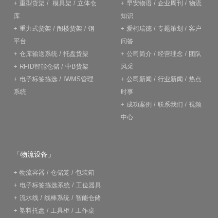
+
重型货架
/
模具架
/
立体仓
+
早安物语
/
企业周刊
/
物流
库
知识
+
重力式货架
/
阁楼货架
/
钢
+
爱柯瑞德
/
专题策划
/
客户
平台
问答
+
仓库输送系统
/
托盘货架
+
公司简介
/
经营理念
/
团队
+
RFID智能仓储
/
中B货架
风采
+
电子标签拣选
/
IWMS管理
+
公司新闻
/
行业新闻
/
热点
系统
时事
+
成功案例
/
联系我们
/
视频
中心
「物流设备」
+
物流容器
/
仓储笼
/
包装箱
+
电子标签拣选系统
/
工位器具
+
流水线
/
线棒系统
/
智能仓储
+
塑料托盘
/
工具柜
/
工作桌