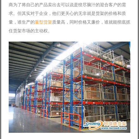
商为了将自己的产品卖出去可以说是绞尽脑汁的迎合客户的需
Log in with Facebook
求。但其实对于企业，他们更关心的无非就是货架的价格和质
Forgot your password?
Forgot your username?
量，谁生产的
重型货架
质量高，同时价格又廉价，谁就能彻底抓
住货架市场的主动权。