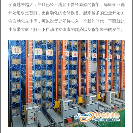
变得越来越大，并且已经不满足于曾经原始的货架，每家企业都
Log in with Facebook
开始追求更智能，更自动化的仓储设备。越来越多的企业开始关
Forgot your password?
Forgot your username?
注自动化立体库，可以说货架即将步入一个新的时代，下面就让
小编带大家了解一下自动化立体库的优势以及货架未来的发展。