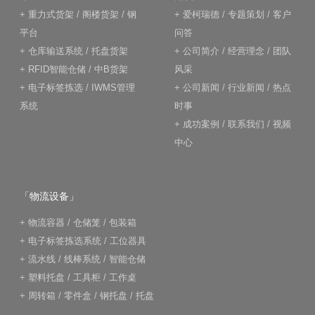
+
重力式货架
/
阁楼货架
/
钢
+
爱柯瑞德
/
专题策划
/
客户
平台
问答
+
仓库输送系统
/
托盘货架
+
公司简介
/
经营理念
/
团队
+
RFID智能仓储
/
中B货架
风采
+
电子标签拣选
/
IWMS管理
+
公司新闻
/
行业新闻
/
热点
系统
时事
+
成功案例
/
联系我们
/
视频
中心
「物流设备」
+
物流容器
/
仓储笼
/
包装箱
+
电子标签拣选系统
/
工位器具
+
流水线
/
线棒系统
/
智能仓储
+
塑料托盘
/
工具柜
/
工作桌
+
周转箱
/
零件盒
/
钢托盘
/
托盘