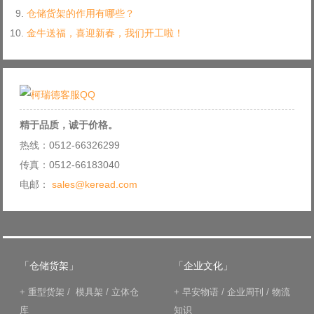
仓储货架的作用有哪些？
金牛送福，喜迎新春，我们开工啦！
精于品质，诚于价格。
热线：0512-66326299
传真：0512-66183040
电邮：
sales@keread.com
「仓储货架」
「企业文化」
+
重型货架
/
模具架
/
立体仓
+
早安物语
/
企业周刊
/
物流
库
知识