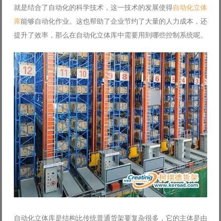
就是结合了自动化的科学技术，这一技术的发展使得
自动化立体
Log in with Facebook
库
能够自动化作业。这也帮助了企业节约了大量的人力成本，还
Forgot your password?
Forgot your username?
提升了效率，那么在自动化立体库中需要用到哪些控制系统呢。
自动化立体库是结构比传统普通货架要复杂很多，它的主体是由