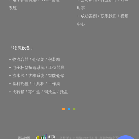
系统
时事
+
成功案例
/
联系我们
/
视频
中心
「物流设备」
+
物流容器
/
仓储笼
/
包装箱
+
电子标签拣选系统
/
工位器具
+
流水线
/
线棒系统
/
智能仓储
+
塑料托盘
/
工具柜
/
工作桌
+
周转箱
/
零件盒
/
钢托盘
/
托盘
网站地图
版权所有 © 柯瑞德物流科技, 柯瑞德信息系统