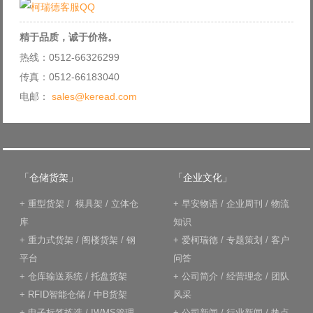
精于品质，诚于价格。
热线：0512-66326299
传真：0512-66183040
电邮：
sales@keread.com
「仓储货架」
「企业文化」
+
重型货架
/
模具架
/
立体仓
+
早安物语
/
企业周刊
/
物流
库
知识
+
重力式货架
/
阁楼货架
/
钢
+
爱柯瑞德
/
专题策划
/
客户
平台
问答
+
仓库输送系统
/
托盘货架
+
公司简介
/
经营理念
/
团队
+
RFID智能仓储
/
中B货架
风采
+
电子标签拣选
/
IWMS管理
+
公司新闻
/
行业新闻
/
热点