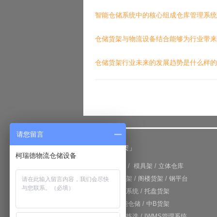
智能仓储系统中的核心组成仓库管理系统
仓储货架与物流设备结合能够为行业带来
仓储货架行业未来的发展趋势是什么样的
请您留言
「仓储货架」
柯瑞德物流仓储设备
+
重型货架
/
模具架
/
立体仓库
+
重力式货架
/
阁楼货架
/
钢平台
+
仓库输送系统
/
托盘货架
+
RFID智能仓储
/
中B货架
+
电子标签拣选
/
IWMS管理系统