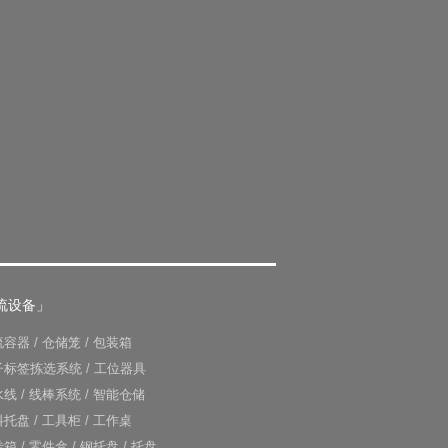
流设备」
流容器
/
仓储笼
/
包装箱
子标签拣选系统
/
工位器具
水线
/
线棒系统
/
智能仓储
料托盘
/
工具柜
/
工作桌
转箱
/
零件盒
/
钢托盘
/
托盘