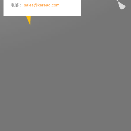
电邮：
sales@keread.com