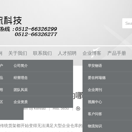
例
关于我们
联系我们
人才招聘
企业博客
产品手册
户
公司简介
早安物语
品
经营理念
爱在柯瑞德
用
团队风采
企业周刊
体库代替了传统货架的哪些功能
区
企业资质
视频中心
点时事
Written by Keread
Hits: 5650
22 Apr
客户问答
传统货架都开始变得无法满足大型企业仓库的需求。
自动化立体库
凭
物流知识