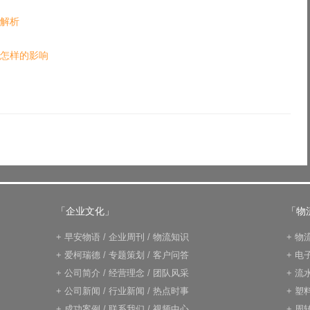
解析
怎样的影响
「企业文化」
「物
+
早安物语
/
企业周刊
/
物流知识
+
物
+
爱柯瑞德
/
专题策划
/
客户问答
+
电
+
公司简介
/
经营理念
/
团队风采
+
流
+
公司新闻
/
行业新闻
/
热点时事
+
塑
+
成功案例
/
联系我们
/
视频中心
+
周