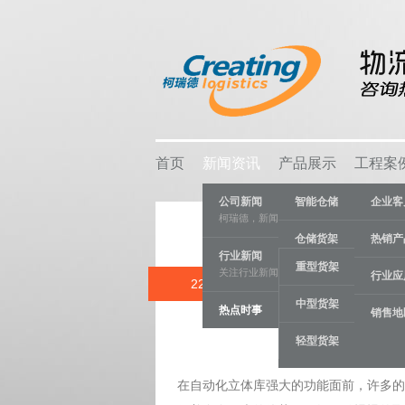
首页
新闻资讯
产品展示
工程案
公司新闻
智能仓储
企业客
柯瑞德，新闻资讯
仓储货架
热销产
行业新闻
重型货架
关注行业新闻，推动行业发展。
物流容器
行业应
22 APR
自动化立
中型货架
热点时事
车间设备
销售地
Category:
热
轻型货架
线棒系统
在自动化立体库强大的功能面前，许多的