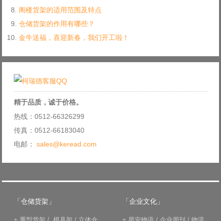
阁楼货架的适用范围及特点
仓储货架的作用有哪些？
金牛送福，喜迎新春，我们开工啦！
精于品质，诚于价格。
热线：0512-66326299
传真：0512-66183040
电邮：
sales@keread.com
「仓储货架」
「企业文化」
+
重型货架
/
模具架
/
立体仓
+
早安物语
/
企业周刊
/
物流