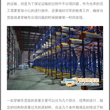
的运输，但是为了保证运输的过程中不出现问题，作为仓库的员
Log in with Facebook
工需要更加小心的进行操作。还要做好日常的检查工作，确保当
Forgot your password?
Forgot your username?
货架或者穿梭车出现问题的时候能够第一时间发现。
一款穿梭车货架的质量主要可以分为几个部分，优秀的设计，稳
定的结构和质量过关的原材料。在这几个条件都满足的情况下制