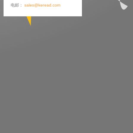
电邮：
sales@keread.com