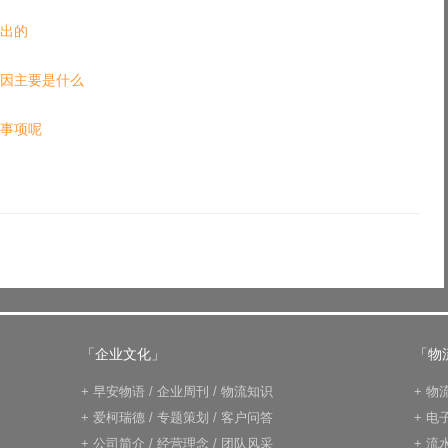
出的
因主要是什么
事项呢
「企业文化」
「物
+
早安物语
/
企业周刊
/
物流知识
+
物
+
爱柯瑞德
/
专题策划
/
客户问答
+
电
+
公司简介
/
经营理念
/
团队风采
+
流