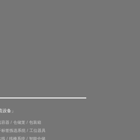
流设备」
流容器
/
仓储笼
/
包装箱
子标签拣选系统
/
工位器具
水线
/
线棒系统
/
智能仓储