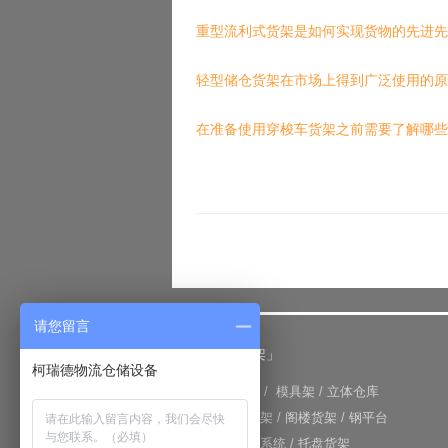
重型流利式货架是如何实现货物的先进先
轻型储仓货架在市场上得到广泛使用的原
在准备使用穿梭车货架之前需要了解哪些
请您留言
「仓储货架」
柯瑞德物流仓储设备
+
重型货架
/
模具架
/
立体仓库
+
重力式货架
/
阁楼货架
/
钢平台
+
仓库输送系统
/
托盘货架