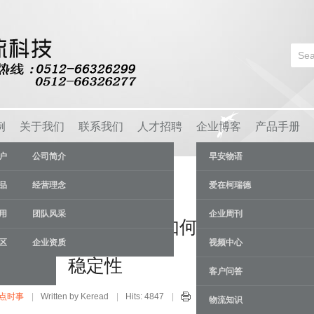
例
关于我们
联系我们
人才招聘
企业博客
产品手册
户
公司简介
早安物语
品
经营理念
爱在柯瑞德
用
团队风采
企业周刊
的抗碰撞能力如何，如何增强货架的
区
企业资质
视频中心
稳定性
客户问答
点时事
Written by Keread
Hits: 4847
12 Oct
物流知识