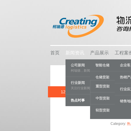
首页
新闻资讯
产品展示
工程案
公司新闻
智能仓储
企业客
柯瑞德，新闻资讯
仓储货架
热销产
行业新闻
重型货架
关注行业新闻，推动行业发展。
物流容器
行业应
12 OCT
重型仓储货架
中型货架
热点时事
车间设备
销售地
轻型货架
线棒系统
Category:
热