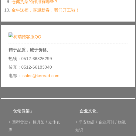
仓储货架的作用有哪些？
金牛送福，喜迎新春，我们开工啦！
精于品质，诚于价格。
热线：0512-66326299
传真：0512-66183040
电邮：
sales@keread.com
「仓储货架」
「企业文化」
+
重型货架
/
模具架
/
立体仓
+
早安物语
/
企业周刊
/
物流
库
知识