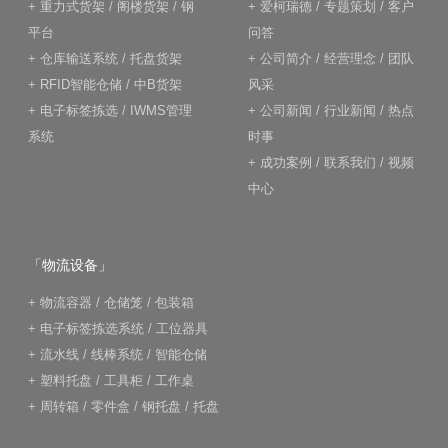
+
重力式货架
/
阁楼货架
/
钢
+
爱柯瑞德
/
专题策划
/
客户
平台
问答
+
仓库输送系统
/
托盘货架
+
公司简介
/
经营理念
/
团队
+
RFID智能仓储
/
中B货架
风采
+
电子标签拣选
/
IWMS管理
+
公司新闻
/
行业新闻
/
热点
系统
时事
+
成功案例
/
联系我们
/
视频
中心
「物流设备」
+
物流容器
/
仓储笼
/
包装箱
+
电子标签拣选系统
/
工位器具
+
流水线
/
线棒系统
/
智能仓储
+
塑料托盘
/
工具柜
/
工作桌
+
周转箱
/
零件盒
/
钢托盘
/
托盘