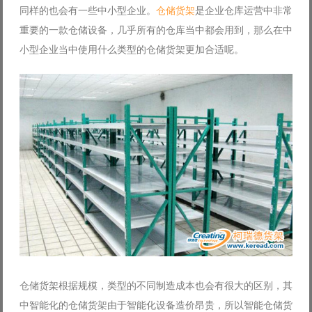
同样的也会有一些中小型企业。
仓储货架
是企业仓库运营中非常
Log in with Facebook
重要的一款仓储设备，几乎所有的仓库当中都会用到，那么在中
Forgot your password?
Forgot your username?
小型企业当中使用什么类型的仓储货架更加合适呢。
仓储货架根据规模，类型的不同制造成本也会有很大的区别，其
中智能化的仓储货架由于智能化设备造价昂贵，所以智能仓储货