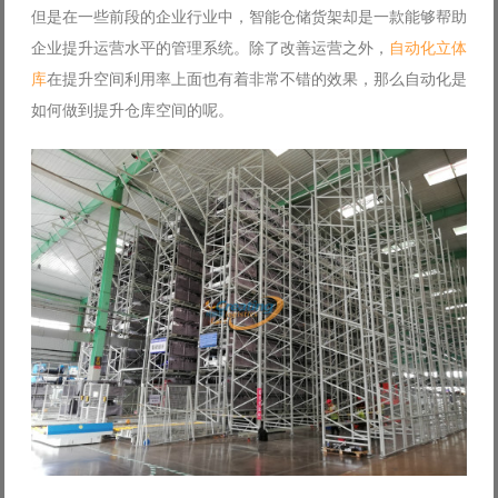
但是在一些前段的企业行业中，智能仓储货架却是一款能够帮助
Log in with Facebook
企业提升运营水平的管理系统。除了改善运营之外，
自动化立体
Forgot your password?
Forgot your username?
库
在提升空间利用率上面也有着非常不错的效果，那么自动化是
如何做到提升仓库空间的呢。