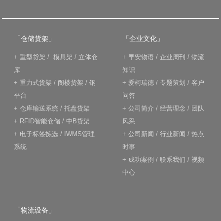
「仓储货架」
「企业文化」
+
重型货架
/
模具架
/
立体仓
+
早安物语
/
企业周刊
/
物流
库
知识
+
重力式货架
/
阁楼货架
/
钢
+
爱柯瑞德
/
专题策划
/
客户
平台
问答
+
仓库输送系统
/
托盘货架
+
公司简介
/
经营理念
/
团队
+
RFID智能仓储
/
中B货架
风采
+
电子标签拣选
/
IWMS管理
+
公司新闻
/
行业新闻
/
热点
系统
时事
+
成功案例
/
联系我们
/
视频
中心
「物流设备」