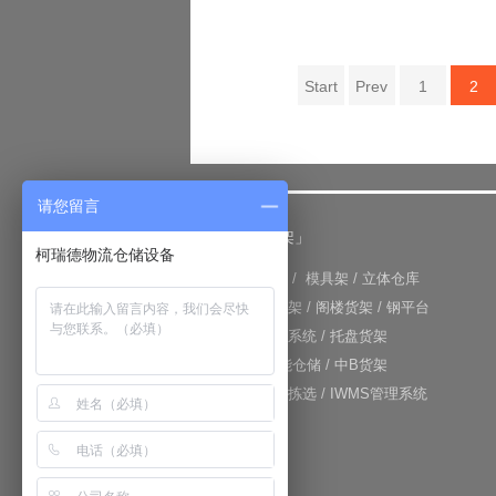
Start
Prev
1
2
请您留言
「仓储货架」
柯瑞德物流仓储设备
+
重型货架
/
模具架
/
立体仓库
+
重力式货架
/
阁楼货架
/
钢平台
+
仓库输送系统
/
托盘货架
+
RFID智能仓储
/
中B货架
+
电子标签拣选
/
IWMS管理系统