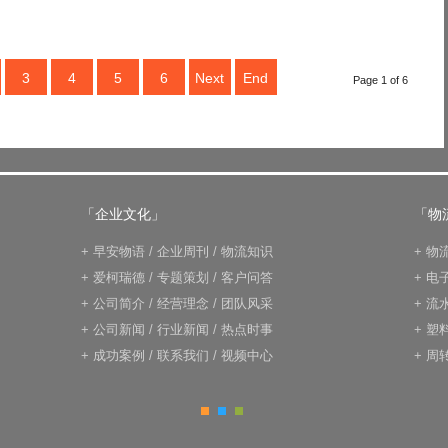
3
4
5
6
Next
End
Page 1 of 6
「企业文化」
「物
+
早安物语
/
企业周刊
/
物流知识
+
物
+
爱柯瑞德
/
专题策划
/
客户问答
+
电
+
公司简介
/
经营理念
/
团队风采
+
流
+
公司新闻
/
行业新闻
/
热点时事
+
塑
+
成功案例
/
联系我们
/
视频中心
+
周