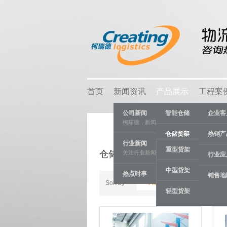
首页
新闻资讯
产品展示
工程案
公司新闻
智能仓储
企业客
柯瑞德，新闻资讯
仓储货架
热销产
行业新闻
重型货架
仓储货架
关注行业新闻，推动行业发展。
物流容器
行业应
中型货架
热点时事
车间设备
销售地
Sort by
Product ID +/-
轻型货架
线棒系统