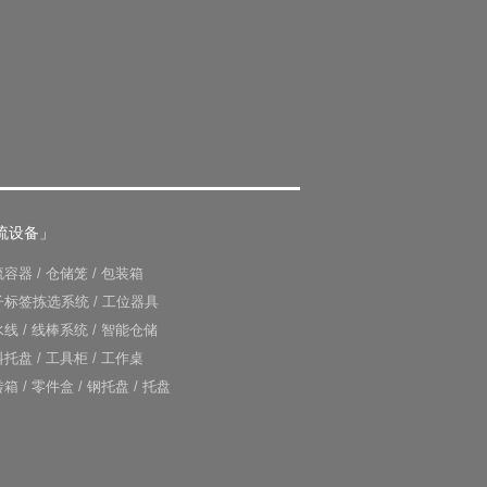
流设备」
流容器
/
仓储笼
/
包装箱
子标签拣选系统
/
工位器具
水线
/
线棒系统
/
智能仓储
料托盘
/
工具柜
/
工作桌
转箱
/
零件盒
/
钢托盘
/
托盘