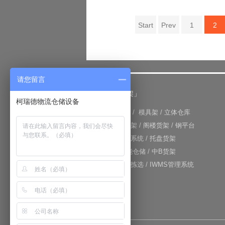
Start
Prev
1
2
请您留言
「仓储货架」
柯瑞德物流仓储设备
+
重型货架
/
模具架
/
立体仓库
+
重力式货架
/
阁楼货架
/
钢平台
+
仓库输送系统
/
托盘货架
+
RFID智能仓储
/
中B货架
+
电子标签拣选
/
IWMS管理系统