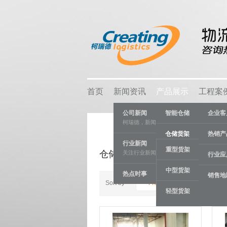
首页
新闻资讯
产品展示
工程案
公司新闻
智能仓储
企业客
柯瑞德，新闻资讯
仓储货架
热销产
行业新闻
重型货架
仓储货架
关注行业新闻，推动行业发展。
物流容器
行业应
中型货架
热点时事
车间设备
销售地
Sort by
Product ID -/+
轻型货架
线棒系统