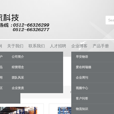
例
关于我们
联系我们
人才招聘
企业博客
产品手册
户
公司简介
早安物语
品
经营理念
爱在柯瑞德
用
团队风采
企业周刊
区
企业资质
视频中心
Results 1 - 9 of 54
客户问答
物流知识