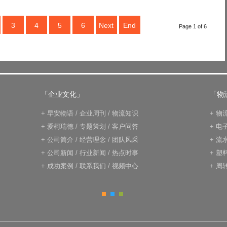
3
4
5
6
Next
End
Page 1 of 6
「企业文化」
「物
+
早安物语
/
企业周刊
/
物流知识
+
物
+
爱柯瑞德
/
专题策划
/
客户问答
+
电
+
公司简介
/
经营理念
/
团队风采
+
流
+
公司新闻
/
行业新闻
/
热点时事
+
塑
+
成功案例
/
联系我们
/
视频中心
+
周