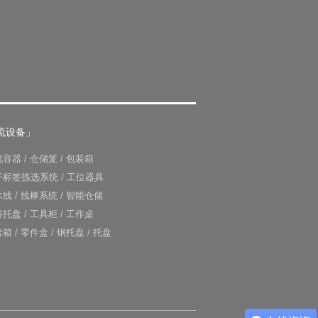
流设备」
流容器
/
仓储笼
/
包装箱
子标签拣选系统
/
工位器具
水线
/
线棒系统
/
智能仓储
料托盘
/
工具柜
/
工作桌
转箱
/
零件盒
/
钢托盘
/
托盘