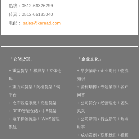
热线：0512-66326299
传真：0512-66183040
电邮：
sales@keread.com
「仓储货架」
「企业文化」
+
重型货架
/
模具架
/
立体仓
+
早安物语
/
企业周刊
/
物流
库
知识
+
重力式货架
/
阁楼货架
/
钢
+
爱柯瑞德
/
专题策划
/
客户
平台
问答
+
仓库输送系统
/
托盘货架
+
公司简介
/
经营理念
/
团队
+
RFID智能仓储
/
中B货架
风采
+
电子标签拣选
/
IWMS管理
+
公司新闻
/
行业新闻
/
热点
系统
时事
+
成功案例
/
联系我们
/
视频