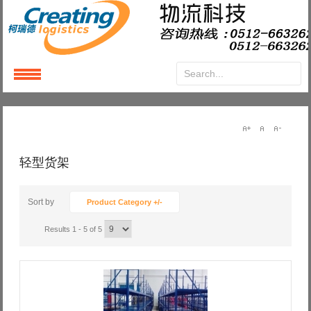
Login
or
Register
User Name
轻型货架
Password
Sort by
Product Category +/-
Results 1 - 5 of 5
Remember Me