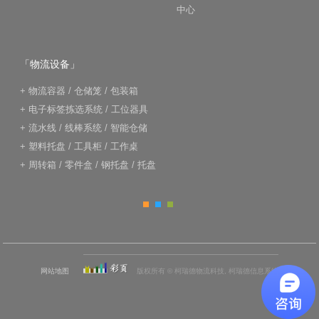
中心
「物流设备」
+
物流容器
/
仓储笼
/
包装箱
+
电子标签拣选系统
/
工位器具
+
流水线
/
线棒系统
/
智能仓储
+
塑料托盘
/
工具柜
/
工作桌
+
周转箱
/
零件盒
/
钢托盘
/
托盘
网站地图
版权所有 © 柯瑞德物流科技, 柯瑞德信息系统