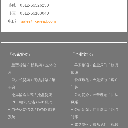
热线：0512-66326299
传真：0512-66183040
电邮：
sales@keread.com
「仓储货架」
「企业文化」
+
重型货架
/
模具架
/
立体仓
+
早安物语
/
企业周刊
/
物流
库
知识
+
重力式货架
/
阁楼货架
/
钢
+
爱柯瑞德
/
专题策划
/
客户
平台
问答
+
仓库输送系统
/
托盘货架
+
公司简介
/
经营理念
/
团队
+
RFID智能仓储
/
中B货架
风采
+
电子标签拣选
/
IWMS管理
+
公司新闻
/
行业新闻
/
热点
系统
时事
+
成功案例
/
联系我们
/
视频