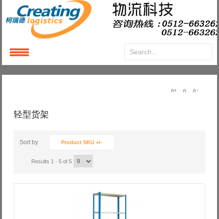
Login
or
Register
User Name
轻型货架
Password
Sort by
Product SKU +/-
Results 1 - 5 of 5
Remember Me