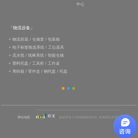
中心
「物流设备」
+
物流容器
/
仓储笼
/
包装箱
+
电子标签拣选系统
/
工位器具
+
流水线
/
线棒系统
/
智能仓储
+
塑料托盘
/
工具柜
/
工作桌
+
周转箱
/
零件盒
/
钢托盘
/
托盘
网站地图
版权所有 © 柯瑞德物流科技, 柯瑞德信息系统