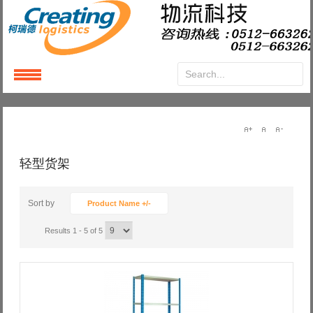
Login
or
Register
User Name
轻型货架
Password
Sort by
Product Name +/-
Results 1 - 5 of 5
Remember Me