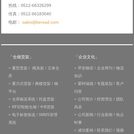
热线：0512-66326299
传真：0512-66183040
电邮：
sales@keread.com
「仓储货架」
「企业文化」
+
重型货架
/
模具架
/
立体仓
+
早安物语
/
企业周刊
/
物流
库
知识
+
重力式货架
/
阁楼货架
/
钢
+
爱柯瑞德
/
专题策划
/
客户
平台
问答
+
仓库输送系统
/
托盘货架
+
公司简介
/
经营理念
/
团队
+
RFID智能仓储
/
中B货架
风采
+
电子标签拣选
/
IWMS管理
+
公司新闻
/
行业新闻
/
热点
系统
时事
+
成功案例
/
联系我们
/
视频