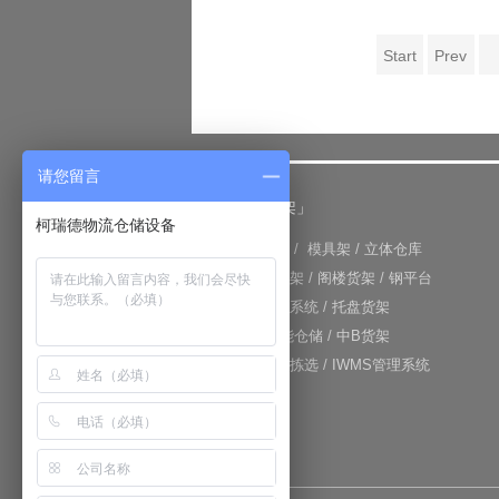
Start
Prev
请您留言
「仓储货架」
柯瑞德物流仓储设备
+
重型货架
/
模具架
/
立体仓库
+
重力式货架
/
阁楼货架
/
钢平台
+
仓库输送系统
/
托盘货架
+
RFID智能仓储
/
中B货架
+
电子标签拣选
/
IWMS管理系统