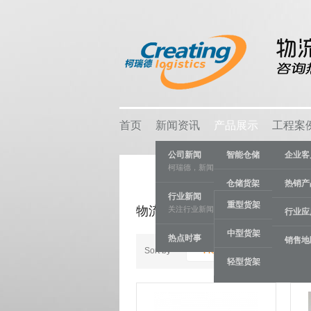
首页
新闻资讯
产品展示
工程案
公司新闻
智能仓储
企业客
柯瑞德，新闻资讯
仓储货架
热销产
行业新闻
重型货架
物流容器
关注行业新闻，推动行业发展。
物流容器
行业应
中型货架
热点时事
车间设备
销售地
Sort by
Product Name -/+
轻型货架
线棒系统