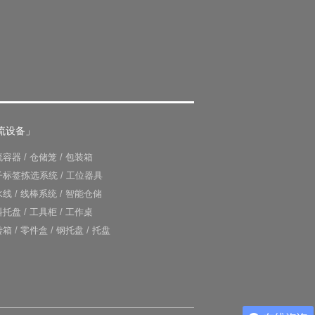
流设备」
流容器
/
仓储笼
/
包装箱
子标签拣选系统
/
工位器具
水线
/
线棒系统
/
智能仓储
料托盘
/
工具柜
/
工作桌
转箱
/
零件盒
/
钢托盘
/
托盘