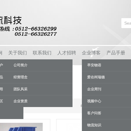
例
关于我们
联系我们
人才招聘
企业博客
产品手册
户
公司简介
早安物语
品
经营理念
爱在柯瑞德
用
团队风采
企业周刊
区
企业资质
视频中心
Results 1 - 9 of 26
客户问答
物流知识