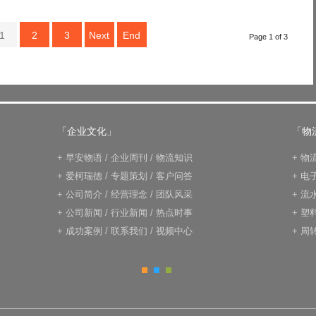
1
2
3
Next
End
Page 1 of 3
「企业文化」
「物
+
早安物语
/
企业周刊
/
物流知识
+
物
+
爱柯瑞德
/
专题策划
/
客户问答
+
电
+
公司简介
/
经营理念
/
团队风采
+
流
+
公司新闻
/
行业新闻
/
热点时事
+
塑
+
成功案例
/
联系我们
/
视频中心
+
周