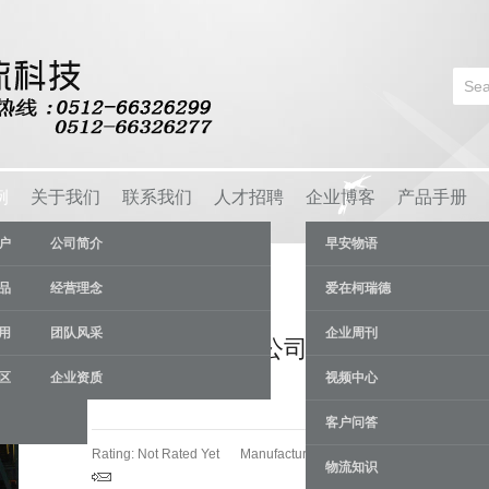
例
关于我们
联系我们
人才招聘
企业博客
产品手册
户
公司简介
早安物语
品
经营理念
爱在柯瑞德
用
团队风采
企业周刊
青岛某海底光缆公司：自动化立体
区
企业资质
视频中心
库
客户问答
Rating: Not Rated Yet
Manufacturer:
苏州柯瑞德货架厂
物流知识