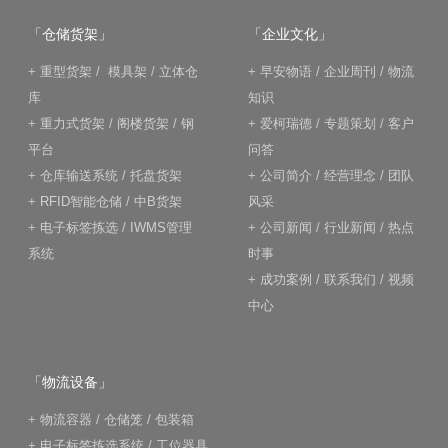
「仓储货架」
「企业文化」
+
重型货架
/
模具架
/
立体仓
+
早安物语
/
企业周刊
/
物流
库
知识
+
重力式货架
/
阁楼货架
/
钢
+
爱柯瑞德
/
专题策划
/
客户
平台
问答
+
仓库输送系统
/
托盘货架
+
公司简介
/
经营理念
/
团队
+
RFID智能仓储
/
中B货架
风采
+
电子标签拣选
/
IWMS管理
+
公司新闻
/
行业新闻
/
热点
系统
时事
+
成功案例
/
联系我们
/
视频
中心
「物流设备」
+
物流容器
/
仓储笼
/
包装箱
+
电子标签拣选系统
/
工位器具