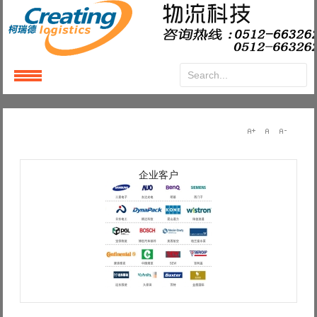
Login
or
Register
User Name
企业客户
Password
Remember Me