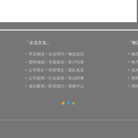
「企业文化」
「物
+
早安物语
/
企业周刊
/
物流知识
+
物
+
爱柯瑞德
/
专题策划
/
客户问答
+
电
+
公司简介
/
经营理念
/
团队风采
+
流
+
公司新闻
/
行业新闻
/
热点时事
+
塑
+
成功案例
/
联系我们
/
视频中心
+
周