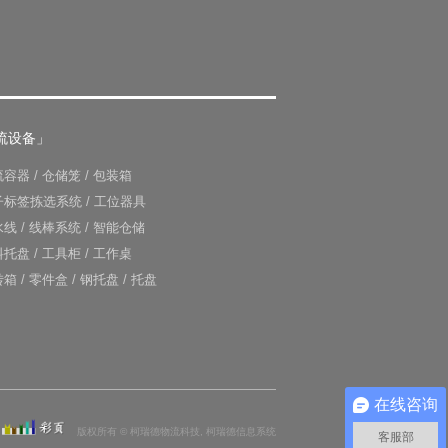
流设备」
流容器
/
仓储笼
/
包装箱
子标签拣选系统
/
工位器具
水线
/
线棒系统
/
智能仓储
料托盘
/
工具柜
/
工作桌
转箱
/
零件盒
/
钢托盘
/
托盘
在线咨询
版权所有 © 柯瑞德物流科技, 柯瑞德信息系统
客服部