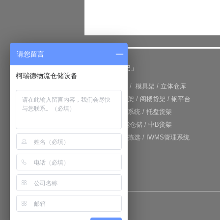
请您留言
「仓储货架」
柯瑞德物流仓储设备
+
重型货架
/
模具架
/
立体仓库
+
重力式货架
/
阁楼货架
/
钢平台
+
仓库输送系统
/
托盘货架
+
RFID智能仓储
/
中B货架
+
电子标签拣选
/
IWMS管理系统
网站地图