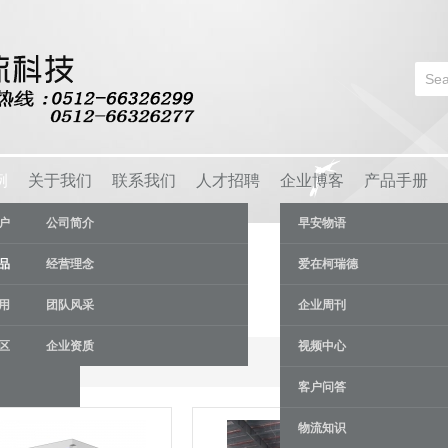
例
关于我们
联系我们
人才招聘
企业博客
产品手册
户
公司简介
早安物语
品
经营理念
爱在柯瑞德
用
团队风采
企业周刊
区
企业资质
视频中心
Results 1 - 4 of 4
客户问答
物流知识