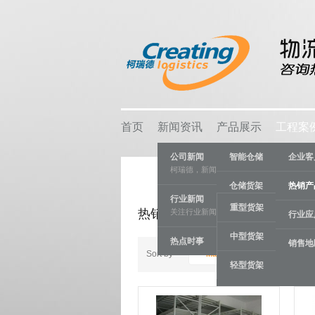
首页
新闻资讯
产品展示
工程案
公司新闻
智能仓储
企业客
柯瑞德，新闻资讯
仓储货架
热销产
行业新闻
重型货架
热销产品
关注行业新闻，推动行业发展。
物流容器
行业应
中型货架
热点时事
车间设备
销售地
Sort by
Manufacturer Name +/-
轻型货架
线棒系统