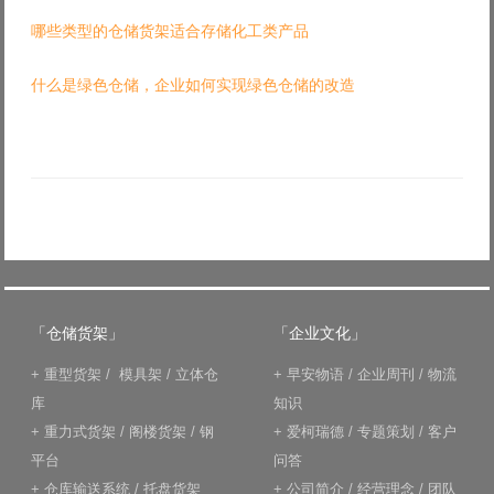
哪些类型的仓储货架适合存储化工类产品
什么是绿色仓储，企业如何实现绿色仓储的改造
「仓储货架」
「企业文化」
+
重型货架
/
模具架
/
立体仓
+
早安物语
/
企业周刊
/
物流
库
知识
+
重力式货架
/
阁楼货架
/
钢
+
爱柯瑞德
/
专题策划
/
客户
平台
问答
+
仓库输送系统
/
托盘货架
+
公司简介
/
经营理念
/
团队