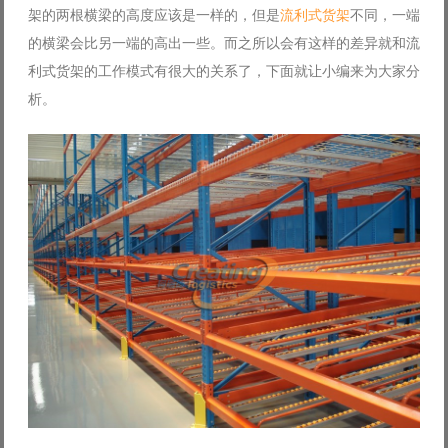
架的两根横梁的高度应该是一样的，但是
流利式货架
不同，一端
Log in with Facebook
的横梁会比另一端的高出一些。而之所以会有这样的差异就和流
Forgot your password?
Forgot your username?
利式货架的工作模式有很大的关系了，下面就让小编来为大家分
析。