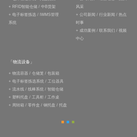
+
RFID智能仓储
/
中B货架
风采
+
电子标签拣选
/
IWMS管理
+
公司新闻
/
行业新闻
/
热点
系统
时事
+
成功案例
/
联系我们
/
视频
中心
「物流设备」
+
物流容器
/
仓储笼
/
包装箱
+
电子标签拣选系统
/
工位器具
+
流水线
/
线棒系统
/
智能仓储
+
塑料托盘
/
工具柜
/
工作桌
+
周转箱
/
零件盒
/
钢托盘
/
托盘