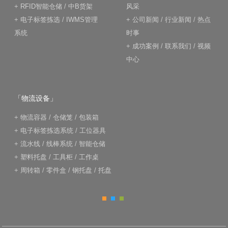
+
RFID智能仓储
/
中B货架
风采
+
电子标签拣选
/
IWMS管理
+
公司新闻
/
行业新闻
/
热点
系统
时事
+
成功案例
/
联系我们
/
视频
中心
「物流设备」
+
物流容器
/
仓储笼
/
包装箱
+
电子标签拣选系统
/
工位器具
+
流水线
/
线棒系统
/
智能仓储
+
塑料托盘
/
工具柜
/
工作桌
+
周转箱
/
零件盒
/
钢托盘
/
托盘