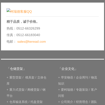
精于品质，诚于价格。
热线：0512-66326299
传真：0512-66183040
电邮：
sales@keread.com
「仓储货架」
「企业文化」
+
重型货架
/
模具架
/
立体仓
+
早安物语
/
企业周刊
/
物流
库
知识
+
重力式货架
/
阁楼货架
/
钢
+
爱柯瑞德
/
专题策划
/
客户
平台
问答
+
仓库输送系统
/
托盘货架
+
公司简介
/
经营理念
/
团队