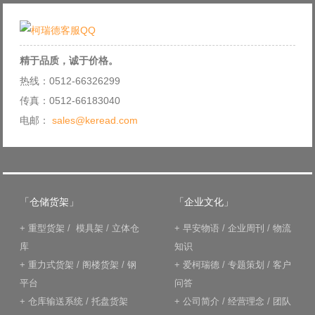
精于品质，诚于价格。
热线：0512-66326299
传真：0512-66183040
电邮：
sales@keread.com
「仓储货架」
「企业文化」
+
重型货架
/
模具架
/
立体仓
+
早安物语
/
企业周刊
/
物流
库
知识
+
重力式货架
/
阁楼货架
/
钢
+
爱柯瑞德
/
专题策划
/
客户
平台
问答
+
仓库输送系统
/
托盘货架
+
公司简介
/
经营理念
/
团队