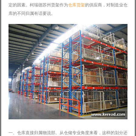
定的因素。柯瑞德苏州货架作为
仓库货架
的供应商，对制造业仓
Log in with Facebook
库的不同归属有话要说。
Forgot your password?
Forgot your username?
一、仓库直接归属物流部。从仓储专业角度来看，这样的划分还