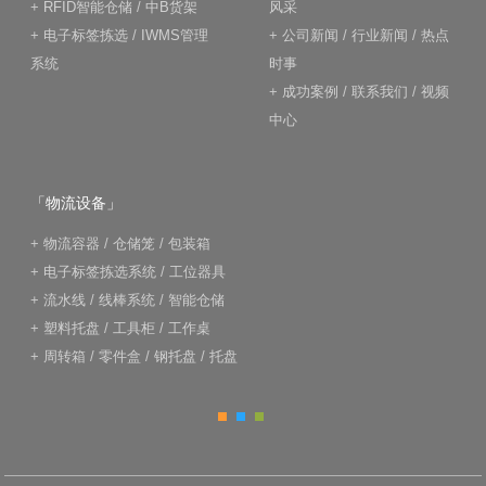
+
RFID智能仓储
/
中B货架
风采
+
电子标签拣选
/
IWMS管理
+
公司新闻
/
行业新闻
/
热点
系统
时事
+
成功案例
/
联系我们
/
视频
中心
「物流设备」
+
物流容器
/
仓储笼
/
包装箱
+
电子标签拣选系统
/
工位器具
+
流水线
/
线棒系统
/
智能仓储
+
塑料托盘
/
工具柜
/
工作桌
+
周转箱
/
零件盒
/
钢托盘
/
托盘