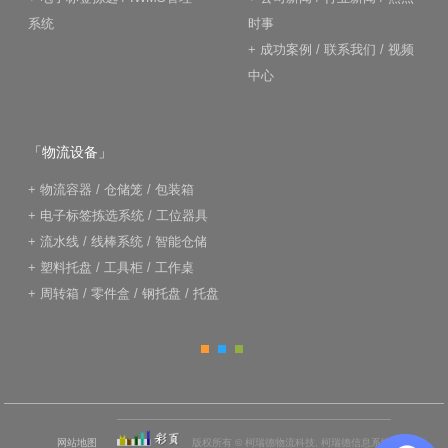
系统
时事
+
成功案例
/
联系我们
/
视频
中心
「物流设备」
+
物流容器
/
仓储笼
/
包装箱
+
电子标签拣选系统
/
工位器具
+
流水线
/
线棒系统
/
智能仓储
+
塑料托盘
/
工具柜
/
工作桌
+
周转箱
/
零件盒
/
钢托盘
/
托盘
网站地图
版权所有 © 柯瑞德物流科技, 柯瑞德信息系统