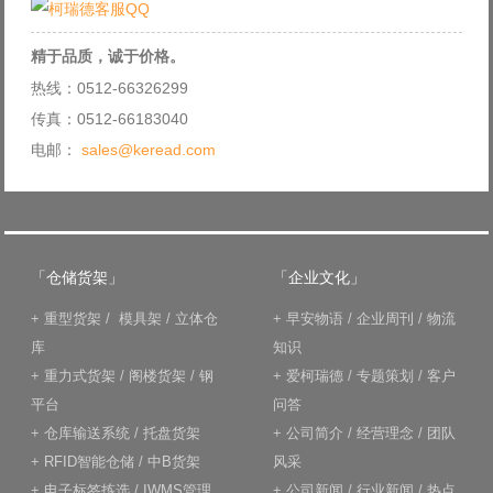
精于品质，诚于价格。
热线：0512-66326299
传真：0512-66183040
电邮：
sales@keread.com
「仓储货架」
「企业文化」
+
重型货架
/
模具架
/
立体仓
+
早安物语
/
企业周刊
/
物流
库
知识
+
重力式货架
/
阁楼货架
/
钢
+
爱柯瑞德
/
专题策划
/
客户
平台
问答
+
仓库输送系统
/
托盘货架
+
公司简介
/
经营理念
/
团队
+
RFID智能仓储
/
中B货架
风采
+
电子标签拣选
/
IWMS管理
+
公司新闻
/
行业新闻
/
热点