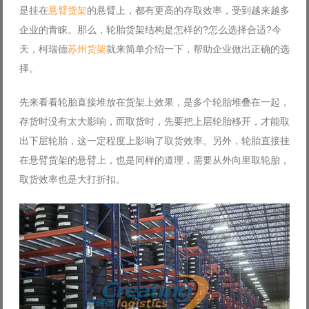
是挂在
悬臂货架
的悬臂上，都有更高的存取效率，受到越来越多
Log in with Facebook
企业的青睐。那么，轮胎货架结构是怎样的?怎么选择合适?今
Forgot your password?
Forgot your username?
天，柯瑞德
苏州货架
就来简单介绍一下，帮助企业做出正确的选
择。
先来看看轮胎直接堆放在货架上效果，是多个轮胎堆叠在一起，
存货时没有太大影响，而取货时，先要把上层轮胎移开，才能取
出下层轮胎，这一定程度上影响了取货效率。另外，轮胎直接挂
在悬臂货架的悬臂上，也是同样的道理，需要从外向里取轮胎，
取货效率也是大打折扣。