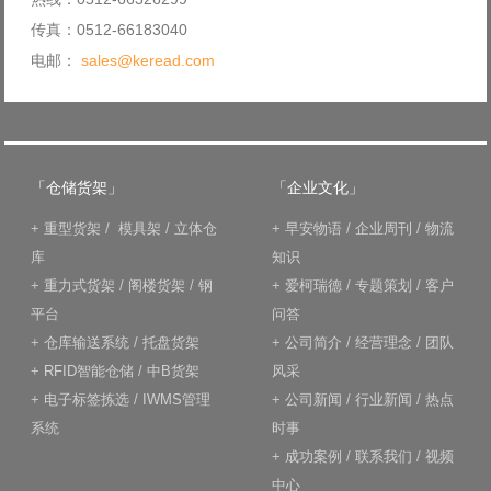
传真：0512-66183040
电邮：
sales@keread.com
「仓储货架」
「企业文化」
+
重型货架
/
模具架
/
立体仓
+
早安物语
/
企业周刊
/
物流
库
知识
+
重力式货架
/
阁楼货架
/
钢
+
爱柯瑞德
/
专题策划
/
客户
平台
问答
+
仓库输送系统
/
托盘货架
+
公司简介
/
经营理念
/
团队
+
RFID智能仓储
/
中B货架
风采
+
电子标签拣选
/
IWMS管理
+
公司新闻
/
行业新闻
/
热点
系统
时事
+
成功案例
/
联系我们
/
视频
中心