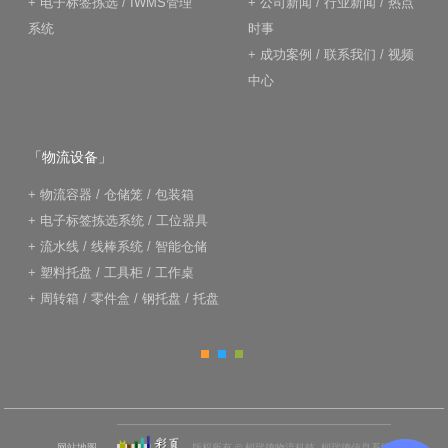
+
电子标签拣选
/
IWMS管理
+
公司新闻
/
行业新闻
/
热点
系统
时事
+
成功案例
/
联系我们
/
视频
中心
「物流设备」
+
物流容器
/
仓储笼
/
包装箱
+
电子标签拣选系统
/
工位器具
+
流水线
/
线棒系统
/
智能仓储
+
塑料托盘
/
工具柜
/
工作桌
+
周转箱
/
零件盒
/
钢托盘
/
托盘
网站地图
版权所有 © 柯瑞德物流科技, 柯瑞德信息系统