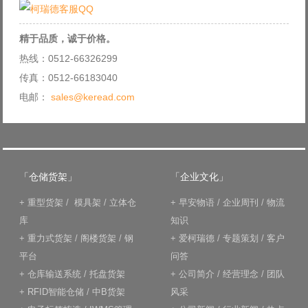
精于品质，诚于价格。
热线：0512-66326299
传真：0512-66183040
电邮：
sales@keread.com
「仓储货架」
「企业文化」
+
重型货架
/
模具架
/
立体仓
+
早安物语
/
企业周刊
/
物流
库
知识
+
重力式货架
/
阁楼货架
/
钢
+
爱柯瑞德
/
专题策划
/
客户
平台
问答
+
仓库输送系统
/
托盘货架
+
公司简介
/
经营理念
/
团队
+
RFID智能仓储
/
中B货架
风采