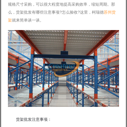
规格尺寸采购，可以很大程度地提高采购效率，缩短周期。那
Log in with Facebook
么，货架批发有哪些注意事项?怎么验收?这里，柯瑞德
苏州货
Forgot your password?
Forgot your username?
架
就来简单谈一谈。
货架批发注意事项：