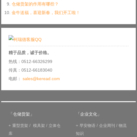
仓储货架的作用有哪些？
金牛送福，喜迎新春，我们开工啦！
精于品质，诚于价格。
热线：0512-66326299
传真：0512-66183040
电邮：
sales@keread.com
「仓储货架」
「企业文化」
+
重型货架
/
模具架
/
立体仓
+
早安物语
/
企业周刊
/
物流
库
知识