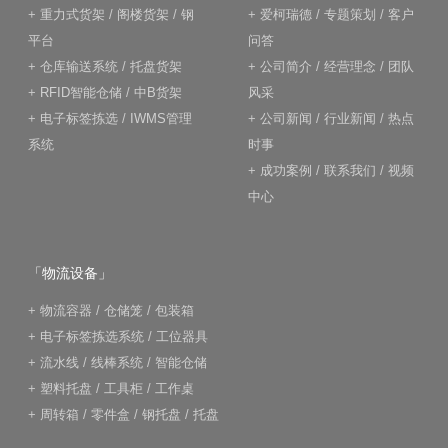
+
重力式货架
/
阁楼货架
/
钢
+
爱柯瑞德
/
专题策划
/
客户
平台
问答
+
仓库输送系统
/
托盘货架
+
公司简介
/
经营理念
/
团队
+
RFID智能仓储
/
中B货架
风采
+
电子标签拣选
/
IWMS管理
+
公司新闻
/
行业新闻
/
热点
系统
时事
+
成功案例
/
联系我们
/
视频
中心
「物流设备」
+
物流容器
/
仓储笼
/
包装箱
+
电子标签拣选系统
/
工位器具
+
流水线
/
线棒系统
/
智能仓储
+
塑料托盘
/
工具柜
/
工作桌
+
周转箱
/
零件盒
/
钢托盘
/
托盘