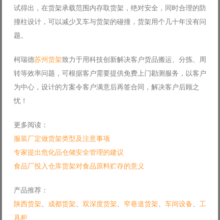
试得出，在货架承载范围内存取货架，绝对安全，同时合理的防
撞柱设计，可以减少叉车与货架的碰撞，货架用个几十年没有问
题。
柯瑞德
苏州货架
致力于用科技创新解决客户货品搬运、分拣、周
转等效率问题，可根据客户需要提供免费上门勘测服务，以客户
为中心，设计的方案令客户满意后再签合同，解决客户后顾之
忧！
更多阅读：
服装厂定做货架类型及注意事项
专家提出危化品仓储安全管理的建议
食品厂投入仓库货架对食品原料贮存的意义
产品推荐：
陕西货架
、
成都货架
、
双深度货架
、
窄巷道货架
、
车间设备
、
工
具柜