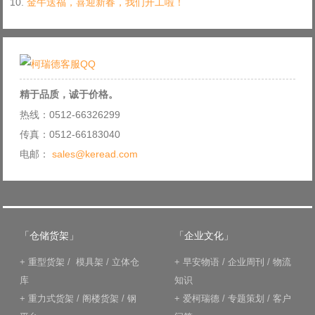
金牛送福，喜迎新春，我们开工啦！
精于品质，诚于价格。
热线：0512-66326299
传真：0512-66183040
电邮：
sales@keread.com
「仓储货架」
「企业文化」
+
重型货架
/
模具架
/
立体仓
+
早安物语
/
企业周刊
/
物流
库
知识
+
重力式货架
/
阁楼货架
/
钢
+
爱柯瑞德
/
专题策划
/
客户