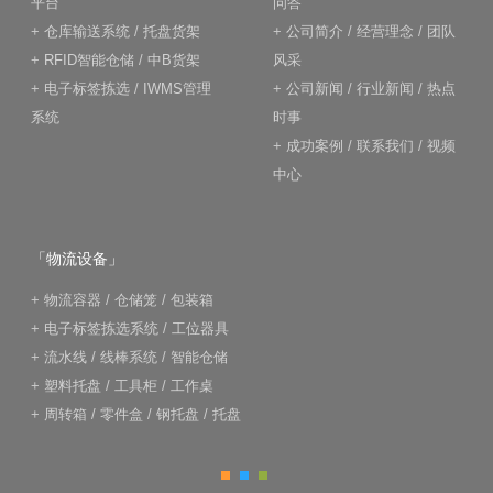
平台
问答
+
仓库输送系统
/
托盘货架
+
公司简介
/
经营理念
/
团队
+
RFID智能仓储
/
中B货架
风采
+
电子标签拣选
/
IWMS管理
+
公司新闻
/
行业新闻
/
热点
系统
时事
+
成功案例
/
联系我们
/
视频
中心
「物流设备」
+
物流容器
/
仓储笼
/
包装箱
+
电子标签拣选系统
/
工位器具
+
流水线
/
线棒系统
/
智能仓储
+
塑料托盘
/
工具柜
/
工作桌
+
周转箱
/
零件盒
/
钢托盘
/
托盘