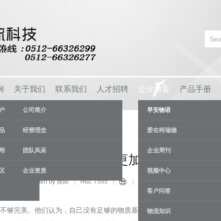
例
关于我们
联系我们
人才招聘
企业博客
产品手册
户
公司简介
早安物语
品
经营理念
爱在柯瑞德
用
团队风采
企业周刊
划生活 会让你的生活更加美好
区
企业资质
视频中心
安物语
Written by 徐阳
Hits: 7555
08 Apr
客户问答
不够完美。他们认为，自己没有足够的物质基础，怎么能够好好享受
物流知识