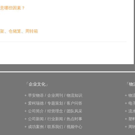
意哪些因素？
架
、
仓储笼
、
周转箱
「企业文化」
「物
+
早安物语
/
企业周刊
/
物流知识
+
物
+
爱柯瑞德
/
专题策划
/
客户问答
+
电
+
公司简介
/
经营理念
/
团队风采
+
流
+
公司新闻
/
行业新闻
/
热点时事
+
塑
+
成功案例
/
联系我们
/
视频中心
+
周