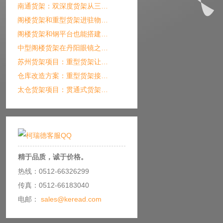
南通货架：双深度货架从三…
阁楼货架和重型货架进驻物…
阁楼货架和钢平台也能搭建…
中型阁楼货架在丹阳眼镜之…
苏州货架项目：重型货架让…
仓库改造方案：重型货架接…
太仓货架项目：贯通式货架…
精于品质，诚于价格。
热线：0512-66326299
传真：0512-66183040
电邮：
sales@keread.com