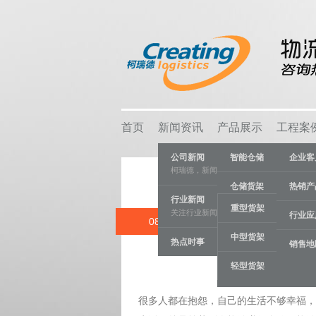
首页
新闻资讯
产品展示
工程案
公司新闻
智能仓储
企业客
柯瑞德，新闻资讯
仓储货架
热销产
行业新闻
重型货架
关注行业新闻，推动行业发展。
物流容器
行业应
08 APR
学会规
中型货架
热点时事
车间设备
销售地
Category:
早
轻型货架
线棒系统
很多人都在抱怨，自己的生活不够幸福，