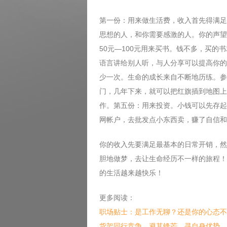
第一份：用来做生活费，收入首先得满足
思想的人，和你需要感激的人。你的声望
50元—100元用来买书。钱不多，买
语言讲给别人听，与人分享可以提高你的
少一次。生命的成长来自不断地历练。参
门，几年下来，就可以把红旗插到地图上
作。第五份：用来投资。小钱可以先存起
网帐户，去批发点小东西卖，赚了自信和
你的收入先要满足最基本的日常开销，然
胆地做梦，去让生命经历不一样的旅程！
的生活越来越快乐！
更多阅读：
职场贴士：是工作无聊？还是你的心态不
货架同行竞争，避其锋芒、寻自身优势