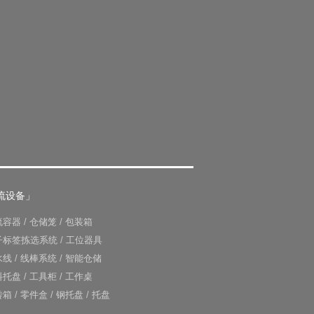
流设备」
流容器
/
仓储笼
/
包装箱
子标签拣选系统
/
工位器具
水线
/
线棒系统
/
智能仓储
料托盘
/
工具柜
/
工作桌
转箱
/
零件盒
/
钢托盘
/
托盘