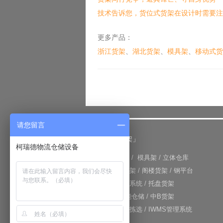
技术告诉您，货位式货架在设计时需要注
更多产品：
浙江货架
、
湖北货架
、
模具架
、
移动式货
请您留言
「仓储货架」
柯瑞德物流仓储设备
+
重型货架
/
模具架
/
立体仓库
+
重力式货架
/
阁楼货架
/
钢平台
+
仓库输送系统
/
托盘货架
+
RFID智能仓储
/
中B货架
+
电子标签拣选
/
IWMS管理系统