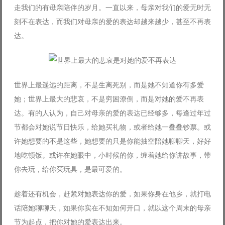
走我们的有母亲陪伴的岁月。一直以来，母亲对我们的爱无时无
Log in with Facebook
刻不在表达，而我们对母亲的爱的表达却越来越少，甚至不再表
Forgot your password?
Forgot your username?
达。
世界上最遥远的距离，不是生离死别，而是她不知道你有多爱
她；世界上最大的悲哀，不是穷困潦倒，而是对她的爱不再表
达。有的人认为，自己对母亲的爱的表达已经够多，每逢过年过
节都会对她说节日快乐，给她买礼物，或者给她一叠叠钞票。或
许她想要的不是这些，她想要的只是你能抽空陪她聊聊天，好好
地吃顿饭。或许在她眼中，小时候的你，缠着她给你讲故事，带
你去玩，给你买玩具，是最可爱的。
趁着还有机会，赶紧对她表达你的爱，如果你身在他乡，就打电
话陪她聊聊天，如果你实在不知如何开口，就以这个周末的母亲
节为起点，把你对她的爱表达出来。