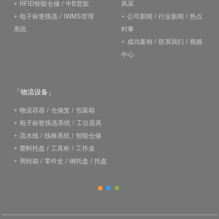
+
RFID智能仓储
/
中B货架
风采
+
电子标签拣选
/
IWMS管理
+
公司新闻
/
行业新闻
/
热点
系统
时事
+
成功案例
/
联系我们
/
视频
中心
「物流设备」
+
物流容器
/
仓储笼
/
包装箱
+
电子标签拣选系统
/
工位器具
+
流水线
/
线棒系统
/
智能仓储
+
塑料托盘
/
工具柜
/
工作桌
+
周转箱
/
零件盒
/
钢托盘
/
托盘