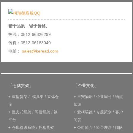
精于品质，诚于价格。
热线：0512-66326299
传真：0512-66183040
电邮：
sales@keread.com
「仓储货架」
「企业文化」
+
重型货架
/
模具架
/
立体仓
+
早安物语
/
企业周刊
/
物流
库
知识
+
重力式货架
/
阁楼货架
/
钢
+
爱柯瑞德
/
专题策划
/
客户
平台
问答
+
仓库输送系统
/
托盘货架
+
公司简介
/
经营理念
/
团队