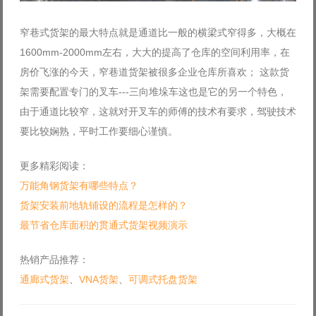
窄巷式货架的最大特点就是通道比一般的横梁式窄得多，大概在
1600mm-2000mm左右，大大的提高了仓库的空间利用率，在
房价飞涨的今天，窄巷道货架被很多企业仓库所喜欢； 这款货
架需要配置专门的叉车---三向堆垛车这也是它的另一个特色，
由于通道比较窄，这就对开叉车的师傅的技术有要求，驾驶技术
要比较娴熟，平时工作要细心谨慎。
更多精彩阅读：
万能角钢货架有哪些特点？
货架安装前地轨铺设的流程是怎样的？
最节省仓库面积的贯通式货架视频演示
热销产品推荐：
通廊式货架
、
VNA货架
、
可调式托盘货架