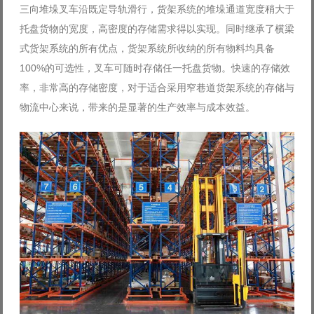
三向堆垛叉车沿既定导轨滑行，货架系统的堆垛通道宽度稍大于
Log in with Facebook
托盘货物的宽度，高密度的存储需求得以实现。同时继承了横梁
Forgot your password?
式货架系统的所有优点，货架系统所收纳的所有物料均具备
Forgot your username?
100%的可选性，叉车可随时存储任一托盘货物。快速的存储效
率，非常高的存储密度，对于适合采用窄巷道货架系统的存储与
物流中心来说，带来的是显著的生产效率与成本效益。