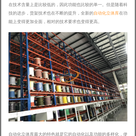
在技术含量上是比较低的，因此功能也比较的单一。但是随着科
Log in with Facebook
技的进步，货架技术也在不断的提升，全新的
自动化立体库
在功
Forgot your password?
Forgot your username?
能上变得更加全面，相对的技术要求也变得更高。
自动化立体库最大的特色就是它的自动化以及功能的多样化，使