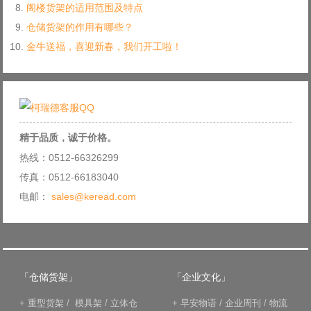
阁楼货架的适用范围及特点
仓储货架的作用有哪些？
金牛送福，喜迎新春，我们开工啦！
精于品质，诚于价格。
热线：0512-66326299
传真：0512-66183040
电邮：
sales@keread.com
「仓储货架」
「企业文化」
+
重型货架
/
模具架
/
立体仓
+
早安物语
/
企业周刊
/
物流