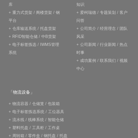
库
知识
+
重力式货架
/
阁楼货架
/
钢
+
爱柯瑞德
/
专题策划
/
客户
平台
问答
+
仓库输送系统
/
托盘货架
+
公司简介
/
经营理念
/
团队
+
RFID智能仓储
/
中B货架
风采
+
电子标签拣选
/
IWMS管理
+
公司新闻
/
行业新闻
/
热点
系统
时事
+
成功案例
/
联系我们
/
视频
中心
「物流设备」
+
物流容器
/
仓储笼
/
包装箱
+
电子标签拣选系统
/
工位器具
+
流水线
/
线棒系统
/
智能仓储
+
塑料托盘
/
工具柜
/
工作桌
+
周转箱
/
零件盒
/
钢托盘
/
托盘