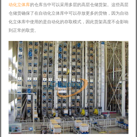
动化立体库
的仓库当中可以采用多层的高层仓储货架。这些高层
Log in with Facebook
仓储货确保了在自动化立体库中可以存放更多的货物，因为自动
Forgot your password?
Forgot your username?
化立体库中使用的是自动化的存取模式，因此货架高度不会影响
到正常的取货。