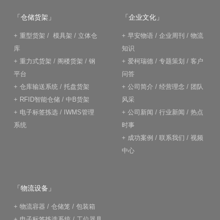
「仓储货架」
「企业文化」
+
重型货架
/
模具架
/
立体仓
+
早安物语
/
企业周刊
/
物流
库
知识
+
重力式货架
/
阁楼货架
/
钢
+
爱柯瑞德
/
专题策划
/
客户
平台
问答
+
仓库输送系统
/
托盘货架
+
公司简介
/
经营理念
/
团队
+
RFID智能仓储
/
中B货架
风采
+
电子标签拣选
/
IWMS管理
+
公司新闻
/
行业新闻
/
热点
系统
时事
+
成功案例
/
联系我们
/
视频
中心
「物流设备」
+
物流容器
/
仓储笼
/
包装箱
+
电子标签拣选系统
/
工位器具