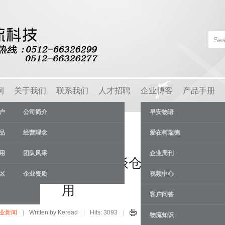
例
关于我们
联系我们
人才招聘
企业博客
产品手册
户
公司简介
早安物语
品
经营理念
爱在柯瑞德
用
团队风采
企业周刊
的发展现状如何，浅谈仓库货架的作
区
企业资质
视频中心
用
客户问答
业新闻
Written by Keread
Hits: 3093
23 Jul
物流知识