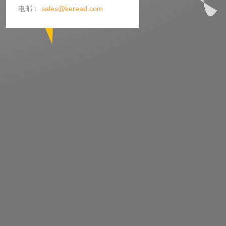
电邮：
sales@keread.com