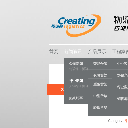
首页
新闻资讯
产品展示
工程案
公司新闻
智能仓储
企业客
柯瑞德，新闻资讯
仓储货架
热销产
行业新闻
重型货架
关注行业新闻，推动行业发展。
物流容器
行业应
23 JUL
仓储货架行业
中型货架
热点时事
车间设备
销售地
轻型货架
线棒系统
Category:
行