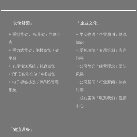
「仓储货架」
「企业文化」
+
重型货架
/
模具架
/
立体仓
+
早安物语
/
企业周刊
/
物流
库
知识
+
重力式货架
/
阁楼货架
/
钢
+
爱柯瑞德
/
专题策划
/
客户
平台
问答
+
仓库输送系统
/
托盘货架
+
公司简介
/
经营理念
/
团队
+
RFID智能仓储
/
中B货架
风采
+
电子标签拣选
/
IWMS管理
+
公司新闻
/
行业新闻
/
热点
系统
时事
+
成功案例
/
联系我们
/
视频
中心
「物流设备」