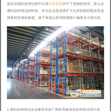
致在后期的使用过程中出现
仓库货架
存不下货物的情况。那么在
Log in with Facebook
遇到这种情况的时候，作为企业是选择扩大仓库的面积呢还是选
Forgot your password?
Forgot your username?
择新的存储设备呢。接下来就让苏州柯瑞德小编来为大家分析。
1.遇到这种情况企业要和货架厂商联系根据实际的情况进行选