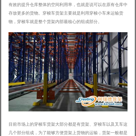
有效的提升仓库整体的空间利用率，也就是说可以在原有仓库中
Log in with Facebook
存放更多的货物。穿梭车货架主要就是利用穿梭小车来运输货
Forgot your password?
Forgot your username?
物，穿梭车就是整个货架内部最核心的组成部分。
目前市场上的穿梭车货架大部分都是有货架、穿梭车以及叉车这
几个部分组成，为了能够方便货架上货物的运输，货架一般都是