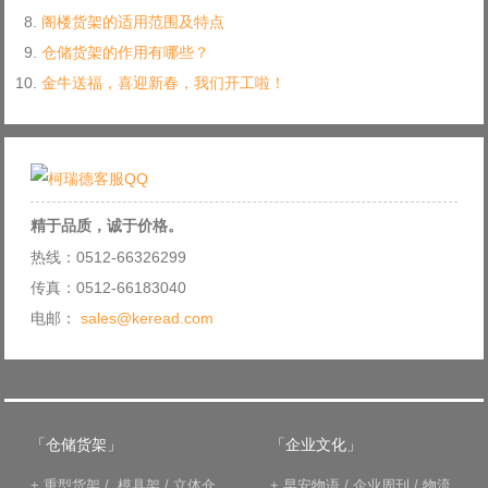
阁楼货架的适用范围及特点
仓储货架的作用有哪些？
金牛送福，喜迎新春，我们开工啦！
精于品质，诚于价格。
热线：0512-66326299
传真：0512-66183040
电邮：
sales@keread.com
「仓储货架」
「企业文化」
+
重型货架
/
模具架
/
立体仓
+
早安物语
/
企业周刊
/
物流