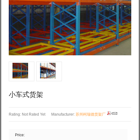
Log in with Facebook
Forgot your password?
Forgot your username?
小车式货架
Rating: Not Rated Yet
Manufacturer:
苏州柯瑞德货架厂
Price: