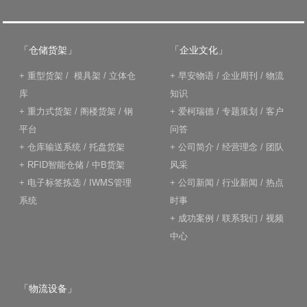
「仓储货架」
「企业文化」
+
重型货架
/
模具架
/
立体仓
+
早安物语
/
企业周刊
/
物流
库
知识
+
重力式货架
/
阁楼货架
/
钢
+
爱柯瑞德
/
专题策划
/
客户
平台
问答
+
仓库输送系统
/
托盘货架
+
公司简介
/
经营理念
/
团队
+
RFID智能仓储
/
中B货架
风采
+
电子标签拣选
/
IWMS管理
+
公司新闻
/
行业新闻
/
热点
系统
时事
+
成功案例
/
联系我们
/
视频
中心
「物流设备」