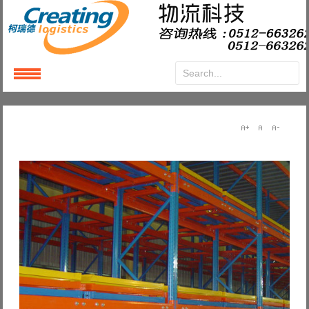
Login
or
Register
User Name
Password
Remember Me