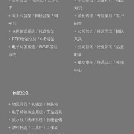
+
重型货架
/
模具架
/
立体仓
+
早安物语
/
企业周刊
/
物流
库
知识
+
重力式货架
/
阁楼货架
/
钢
+
爱柯瑞德
/
专题策划
/
客户
平台
问答
+
仓库输送系统
/
托盘货架
+
公司简介
/
经营理念
/
团队
+
RFID智能仓储
/
中B货架
风采
+
电子标签拣选
/
IWMS管理
+
公司新闻
/
行业新闻
/
热点
系统
时事
+
成功案例
/
联系我们
/
视频
中心
「物流设备」
+
物流容器
/
仓储笼
/
包装箱
+
电子标签拣选系统
/
工位器具
+
流水线
/
线棒系统
/
智能仓储
+
塑料托盘
/
工具柜
/
工作桌