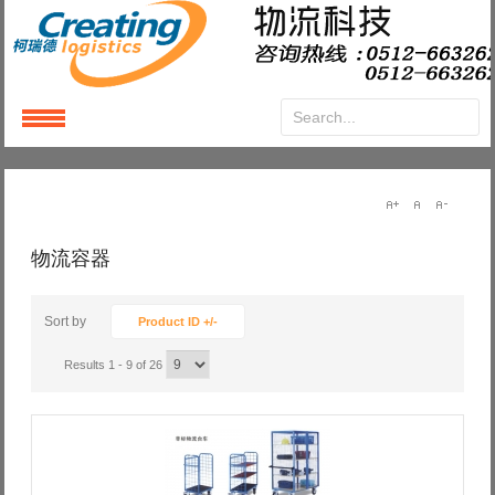
Login
or
Register
User Name
物流容器
Password
Sort by
Product ID +/-
Results 1 - 9 of 26
Remember Me