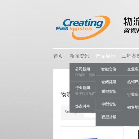
首页
新闻资讯
产品展示
工程案
公司新闻
智能仓储
企业客
柯瑞德，新闻资讯
仓储货架
热销产
行业新闻
重型货架
物流容器
关注行业新闻，推动行业发展。
物流容器
行业应
中型货架
热点时事
车间设备
销售地
Sort by
Product SKU +/-
轻型货架
线棒系统