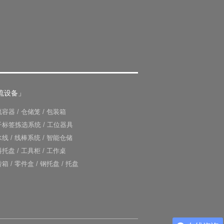
流设备」
流容器
/
仓储笼
/
包装箱
子标签拣选系统
/
工位器具
水线
/
线棒系统
/
智能仓储
料托盘
/
工具柜
/
工作桌
转箱
/
零件盒
/
钢托盘
/
托盘