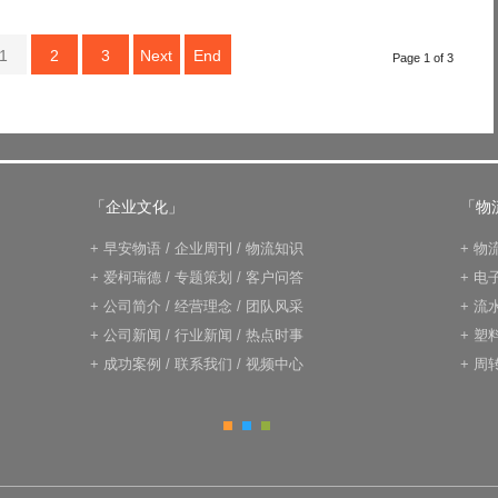
1
2
3
Next
End
Page 1 of 3
「企业文化」
「物
+
早安物语
/
企业周刊
/
物流知识
+
物
+
爱柯瑞德
/
专题策划
/
客户问答
+
电
+
公司简介
/
经营理念
/
团队风采
+
流
+
公司新闻
/
行业新闻
/
热点时事
+
塑
+
成功案例
/
联系我们
/
视频中心
+
周