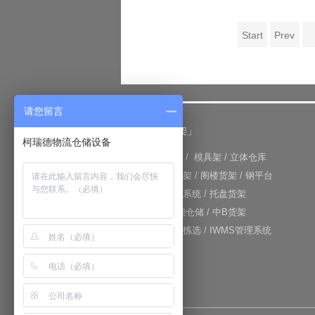
Start
Prev
请您留言
「仓储货架」
柯瑞德物流仓储设备
+
重型货架
/
模具架
/
立体仓库
+
重力式货架
/
阁楼货架
/
钢平台
+
仓库输送系统
/
托盘货架
+
RFID智能仓储
/
中B货架
+
电子标签拣选
/
IWMS管理系统