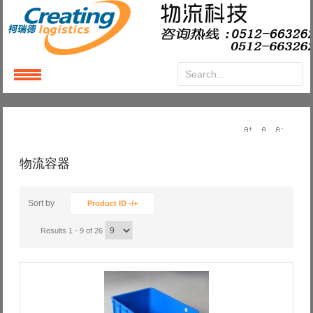
Login
or
Register
User Name
物流容器
Password
Sort by
Product ID -/+
Results 1 - 9 of 26
Remember Me