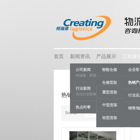
首页
新闻资讯
产品展示
工程案
公司新闻
智能仓储
企业客
柯瑞德，新闻资讯
仓储货架
热销产
行业新闻
重型货架
热销产品
关注行业新闻，推动行业发展。
物流容器
行业应
中型货架
热点时事
车间设备
销售地
Sort by
Product ID +/-
轻型货架
线棒系统