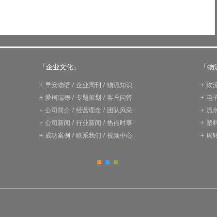
「企业文化」
「物
+
早安物语
/
企业周刊
/
物流知识
+
物
+
爱柯瑞德
/
专题策划
/
客户问答
+
电
+
公司简介
/
经营理念
/
团队风采
+
流
+
公司新闻
/
行业新闻
/
热点时事
+
塑
+
成功案例
/
联系我们
/
视频中心
+
周