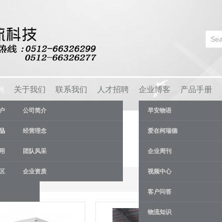
例
关于我们
联系我们
人才招聘
企业博客
产品手册
户
公司简介
早安物语
品
经营理念
爱在柯瑞德
用
团队风采
企业周刊
区
企业资质
视频中心
Results 1 - 4 of 4
客户问答
物流知识