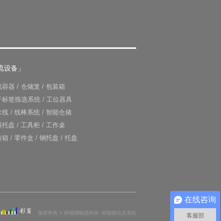
流设备」
流容器
/
仓储笼
/
包装箱
子标签拣选系统
/
工位器具
水线
/
线棒系统
/
智能仓储
料托盘
/
工具柜
/
工作桌
转箱
/
零件盒
/
钢托盘
/
托盘
在线咨询
版权所有 © 柯瑞德物流科技, 柯瑞德信息系统
客服部