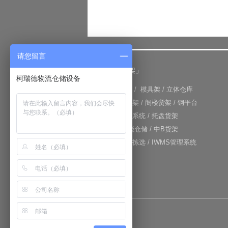
请您留言
「仓储货架」
柯瑞德物流仓储设备
+
重型货架
/
模具架
/
立体仓库
+
重力式货架
/
阁楼货架
/
钢平台
+
仓库输送系统
/
托盘货架
+
RFID智能仓储
/
中B货架
+
电子标签拣选
/
IWMS管理系统
网站地图