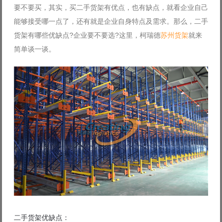
要不要买，其实，买二手货架有优点，也有缺点，就看企业自己
Log in with Facebook
能够接受哪一点了，还有就是企业自身特点及需求。那么，二手
Forgot your password?
Forgot your username?
货架有哪些优缺点?企业要不要选?这里，柯瑞德
苏州货架
就来
简单谈一谈。
二手货架优缺点：