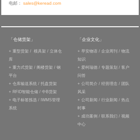
电邮：
sales@keread.com
「仓储货架」
「企业文化」
+
重型货架
/
模具架
/
立体仓
+
早安物语
/
企业周刊
/
物流
库
知识
+
重力式货架
/
阁楼货架
/
钢
+
爱柯瑞德
/
专题策划
/
客户
平台
问答
+
仓库输送系统
/
托盘货架
+
公司简介
/
经营理念
/
团队
+
RFID智能仓储
/
中B货架
风采
+
电子标签拣选
/
IWMS管理
+
公司新闻
/
行业新闻
/
热点
系统
时事
+
成功案例
/
联系我们
/
视频
中心