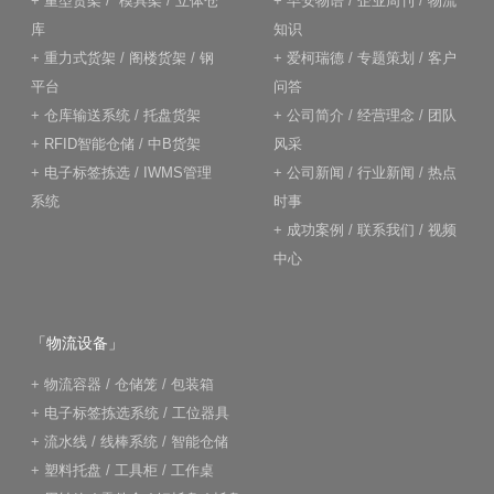
+
重型货架
/
模具架
/
立体仓
+
早安物语
/
企业周刊
/
物流
库
知识
+
重力式货架
/
阁楼货架
/
钢
+
爱柯瑞德
/
专题策划
/
客户
平台
问答
+
仓库输送系统
/
托盘货架
+
公司简介
/
经营理念
/
团队
+
RFID智能仓储
/
中B货架
风采
+
电子标签拣选
/
IWMS管理
+
公司新闻
/
行业新闻
/
热点
系统
时事
+
成功案例
/
联系我们
/
视频
中心
「物流设备」
+
物流容器
/
仓储笼
/
包装箱
+
电子标签拣选系统
/
工位器具
+
流水线
/
线棒系统
/
智能仓储
+
塑料托盘
/
工具柜
/
工作桌