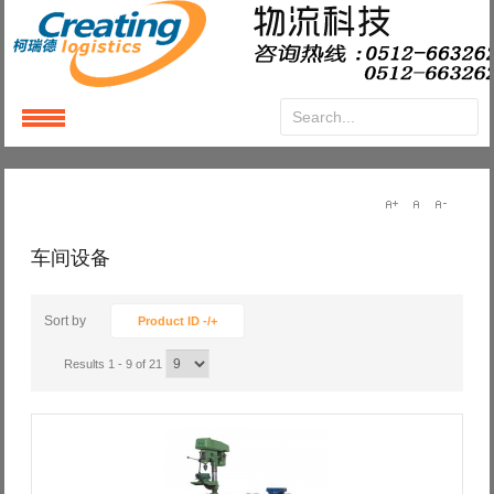
Login
or
Register
User Name
车间设备
Password
Sort by
Product ID -/+
Results 1 - 9 of 21
Remember Me