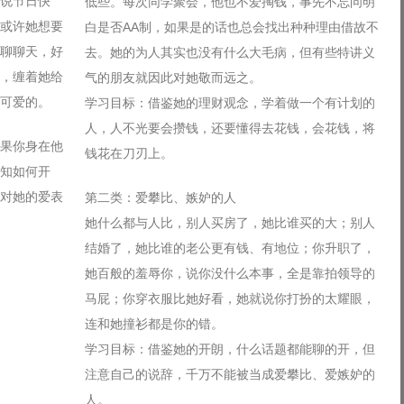
说节日快
低些。每次同学聚会，他也不爱掏钱，事先不忘问明
或许她想要
白是否AA制，如果是的话也总会找出种种理由借故不
聊聊天，好
去。她的为人其实也没有什么大毛病，但有些特讲义
，缠着她给
气的朋友就因此对她敬而远之。
可爱的。
学习目标：借鉴她的理财观念，学着做一个有计划的
人，人不光要会攒钱，还要懂得去花钱，会花钱，将
果你身在他
钱花在刀刃上。
知如何开
对她的爱表
第二类：爱攀比、嫉妒的人
她什么都与人比，别人买房了，她比谁买的大；别人
结婚了，她比谁的老公更有钱、有地位；你升职了，
她百般的羞辱你，说你没什么本事，全是靠拍领导的
马屁；你穿衣服比她好看，她就说你打扮的太耀眼，
连和她撞衫都是你的错。
学习目标：借鉴她的开朗，什么话题都能聊的开，但
注意自己的说辞，千万不能被当成爱攀比、爱嫉妒的
人。