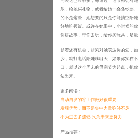
的表达已经够多，每逢过年过节都会对她
乐，给她买礼物，或者给她一叠叠钞票。
的不是这些，她想要的只是你能抽空陪她
好地吃顿饭。或许在她眼中，小时候的你
你讲故事，带你去玩，给你买玩具，是最
趁着还有机会，赶紧对她表达你的爱，如
乡，就打电话陪她聊聊天，如果你实在不
口，就以这个周末的母亲节为起点，把你
达出来。
更多阅读：
自动自发的将工作做好很重要
发现优势，而不是集中力量弥补不足
不为过去多遗憾 只为未来更努力
产品推荐：