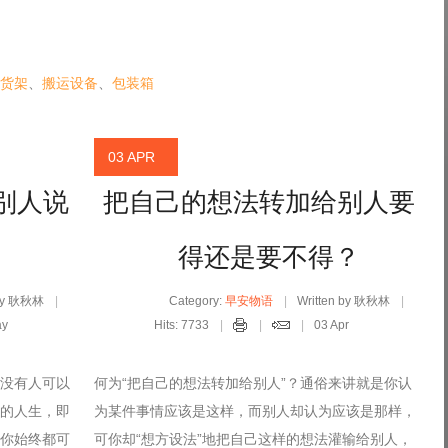
货架
、
搬运设备
、
包装箱
03 APR
别人说
把自己的想法转加给别人要
得还是要不得？
 by 耿秋林
Category:
早安物语
Written by 耿秋林
ay
Hits: 7733
03 Apr
没有人可以
何为“把自己的想法转加给别人”？通俗来讲就是你认
的人生，即
为某件事情应该是这样，而别人却认为应该是那样，
你始终都可
可你却“想方设法”地把自己这样的想法灌输给别人，