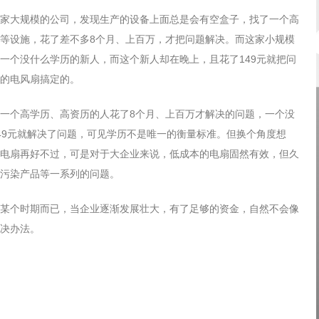
Log in with Facebook
专题策划
家大规模的公司，发现生产的设备上面总是会有空盒子，找了一个高
Forgot your password?
等设施，花了差不多8个月、上百万，才把问题解决。而这家小规模
Forgot your username?
一个没什么学历的新人，而这个新人却在晚上，且花了149元就把问
的电风扇搞定的。
一个高学历、高资历的人花了8个月、上百万才解决的问题，一个没
49元就解决了问题，可见学历不是唯一的衡量标准。但换个角度想
电扇再好不过，可是对于大企业来说，低成本的电扇固然有效，但久
污染产品等一系列的问题。
某个时期而已，当企业逐渐发展壮大，有了足够的资金，自然不会像
决办法。